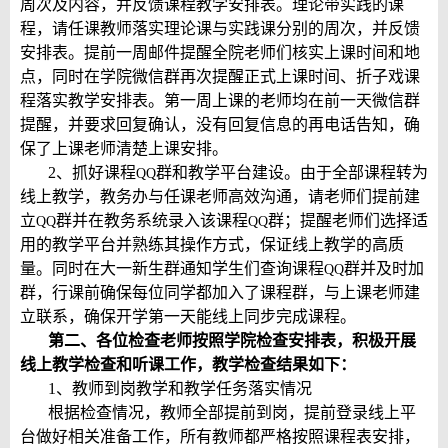
周次及内容，并反馈课程教学安排表。理论带实践的课
程，请任课教师落实理论课与实践课分别的周次，并反馈
安排表。提前一周邮件提醒全院老师们核实上课时间和地
点，同时在学院微信群再次提醒正式上课时间、折子戏课
程落实教学安排表。第一周上课的老师均在前一天微信群
提醒，并要求回复确认，没有回复信息的再电话告知，确
保了上课老师清楚上课安排。
2
、抓好课程
群和教学平台建设。由于全部课程转为
QQ
线上教学，教务办与任课老师高效沟通，请老师们提前建
立
群并在教务系统录入该课程
群；提醒老师们选择适
QQ
QQ
用的教学平台并熟练其操作方式，保证线上教学的高质
量。同时在大一新生群通知学生们查询课程
群并及时加
QQ
群，行课前确保每位同学都加入了课程群，与上课老师建
立联系，确保开学第一天能线上同步完成课程。
第二、各位检查老师按照学院检查安排表，积极开展
线上教学检查和听课工作，教学检查结果如下：
1
、教师到岗教学和教学任务落实情况
根据检查情况，教师全部提前到岗，提前登录线上平
台做好相关准备工作，所有教师都严格按照课程表安排，