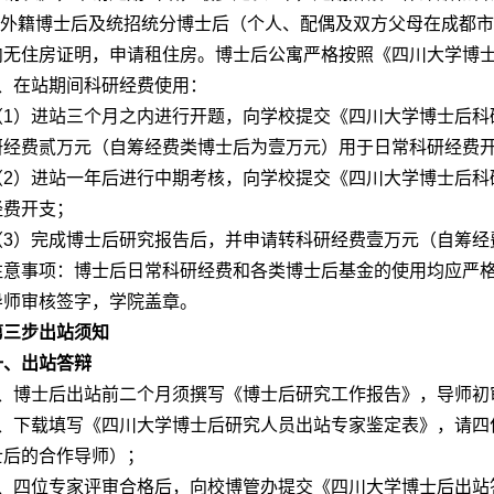
2.外籍博士后及统招统分博士后（个人、配偶及双方父母在成都
内无住房证明，申请租住房。博士后公寓严格按照《四川大学博
3、在站期间科研经费使用：
（1）进站三个月之内进行开题，向学校提交《四川大学博士后科
研经费贰万元（自筹经费类博士后为壹万元）用于日常科研经费
（2）进站一年后进行中期考核，向学校提交《四川大学博士后科
经费开支；
（3）完成博士后研究报告后，并申请转科研经费壹万元（自筹经
注意事项：博士后日常科研经费和各类博士后基金的使用均应严
导师审核签字，学院盖章。
第三步
出站须知
一、出站答辩
1、博士后出站前二个月须撰写《博士后研究工作报告》，导师初
2、下载填写《四川大学博士后研究人员出站专家鉴定表》，请四
士后的合作导师）；
3、四位专家评审合格后，向校博管办提交《四川大学博士后出站