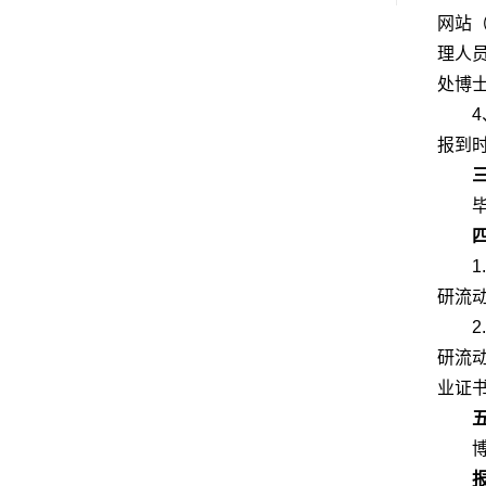
网站
理人
处博
报到
研流
研流
业证