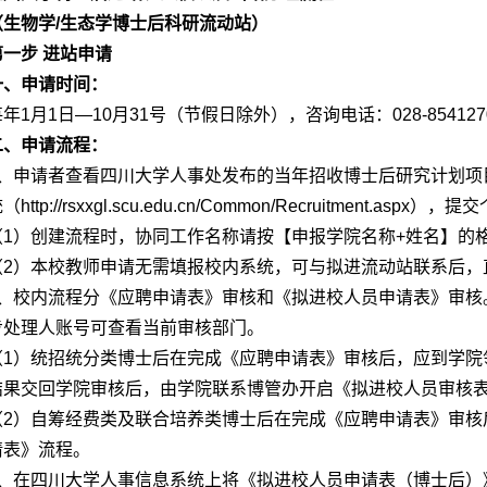
（生物学/生态学博士后科研流动站）
第一步 进站申请
一、申请时间：
年1月1日—10月31号（节假日除外），咨询电话：028-85412
二、申请流程：
1、申请者查看四川大学人事处发布的当年招收博士后研究计划项
统（
http://rsxxgl.scu.edu.cn/Common/Recruitment.aspx
），提交
（1）创建流程时，协同工作名称请按【申报学院名称+姓名】的
（2）本校教师申请无需填报校内系统，可与拟进流动站联系后，
2、校内流程分《应聘申请表》审核和《拟进校人员申请表》审核
步处理人账号可查看当前审核部门。
（1）统招统分类博士后在完成《应聘申请表》审核后，应到学院
结果交回学院审核后，由学院联系博管办开启《拟进校人员审核
（2）自筹经费类及联合培养类博士后在完成《应聘申请表》审核
请表》流程。
3、在四川大学人事信息系统上将《拟进校人员申请表（博士后）》提