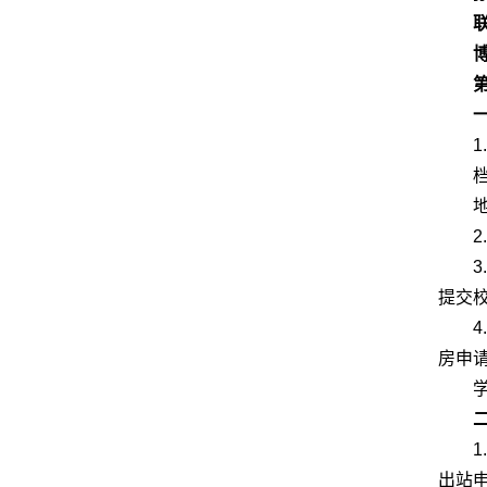
博
提交
房申
出站