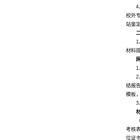
校外
站鉴
材料
结报
模板
考核
位证