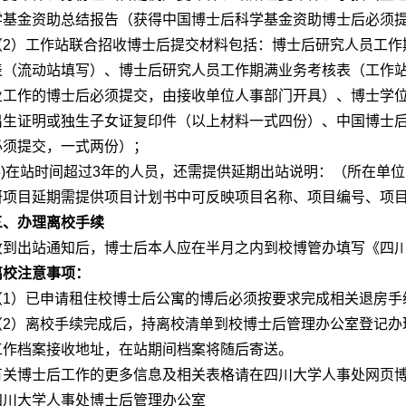
学基金资助总结报告（获得中国博士后科学基金资助博士后必须
（2）工作站联合招收博士后提交材料包括：博士后研究人员工作
表（流动站填写）、博士后研究人员工作期满业务考核表（工作
业工作的博士后必须提交，由接收单位人事部门开具）、博士学
出生证明或独生子女证复印件（以上材料一式四份）、中国博士
必须提交，一式两份）；
(3)在站时间超过3年的人员，还需提供延期出站说明：（所在单
研项目延期需提供项目计划书中可反映项目名称、项目编号、项
三、办理离校手续
收到出站通知后，博士后本人应在半月之内到校博管办填写《四
离校注意事项：
（1）已申请租住校博士后公寓的博后必须按要求完成相关退房手
（2）离校手续完成后，持离校清单到校博士后管理办公室登记办
工作档案接收地址，在站期间档案将随后寄送。
有关博士后工作的更多信息及相关表格请在四川大学人事处网页
四川大学人事处博士后管理办公室