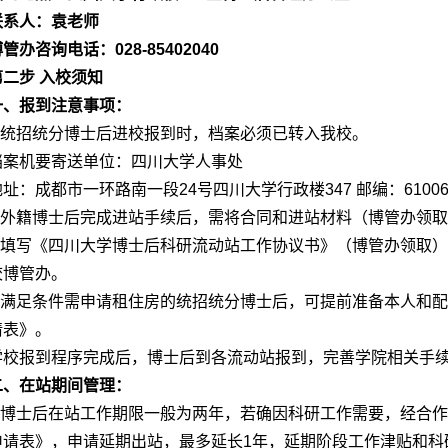
联系人：袁老师
管办咨询电话：028-85402040
第二步 入校须知
一、报到注意事项：
1.统招统分博士后进校报到时，档案必须已转入我校。
档案机要寄送单位：四川大学人事处
地址：成都市一环路南一段24号四川大学行政楼347 邮编：61006
2.外籍博士后完成进站手续后，需将合同和进站材料（博管办领
3.填写《四川大学博士后科研流动站工作协议书》（博管办领取
校博管办。
4.满足条件需申请租住房的统招统分博士后，可提前准备本人和
请表》。
学校报到程序完成后，博士后到各流动站报到，完善学院相关手
二、在站期间管理：
1.博士后在站工作期限一般为两年，若确因科研工作需要，经合
申请表》，申请延期出站，最多延长1年，延期阶段工作津贴和科