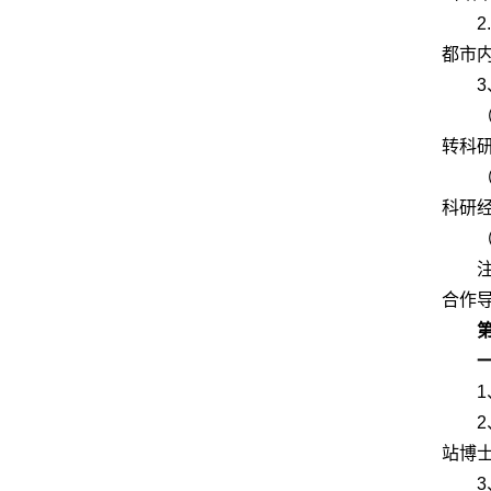
都市
转科
科研
合作
站博