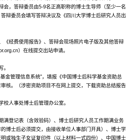
辩会，答辩委员由5-9名正高职称的博士生导师（至少一名
，答辩委员会填写答辩决议及《四川大学博士后研究人员出
、《经费使用报告》、答辩会现场照片电子版及其他答辩
r.org.cn
）在线提交出站申请。
写。
学基金管理信息系统”，填报《中国博士后科学基金资助总
章审核。（涉密资助项目不在网上提交，下载资助总结报告
学校人事处博士后管理办公室。
期满登记表（含效验码）、博士后研究人员工作期满业务
作的博士后必须提交，由接收单位人事部门开具）、博士学
证明或独生子女证复印件（以上材料一式四份）、中国博士