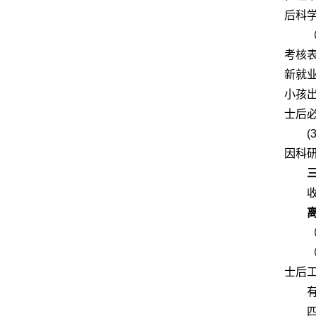
后科
考核
新就
小孩
士后
因科
士后