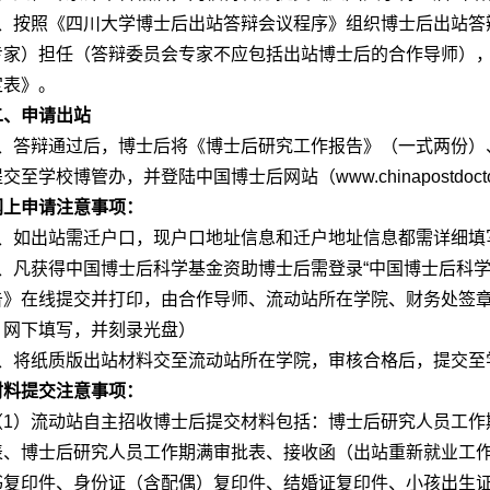
4、按照《四川大学博士后出站答辩会议程序》组织博士后出站答
专家）担任（答辩委员会专家不应包括出站博士后的合作导师）
定表》。
二、申请出站
1、答辩通过后，博士后将《博士后研究工作报告》（一式两份）
提交至学校博管办，并登陆中国博士后网站（
www.chinapostdocto
网上申请注意事项：
1、如出站需迁户口，现户口地址信息和迁户地址信息都需详细填
2、凡获得中国博士后科学基金资助博士后需登录“中国博士后科
告》在线提交并打印，由合作导师、流动站所在学院、财务处签
，网下填写，并刻录光盘）
3、将纸质版出站材料交至流动站所在学院，审核合格后，提交至
材料提交注意事项：
（1）流动站自主招收博士后提交材料包括：博士后研究人员工作
表、博士后研究人员工作期满审批表、接收函（出站重新就业工
书复印件、身份证（含配偶）复印件、结婚证复印件、小孩出生