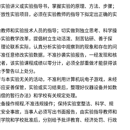
习实验讲义或实验指导书，掌握实验的原理、方法、步骤；
开放性实验项目，必须在实验教师的指导下拟定出正确的实
验教师和实验技术人员的指导；切实做到独立思考、科学操
与实验教学改革，提倡树立生动活泼、刻苦钻研、善于探
，理论联系实际，认真分析实验中观察到的现象和存在的问
不准任意修改实验数据，不准抄袭实验报告，一经发现和核
犯者，该实验课程成绩以零分计，必须全部重做才能获得该
给予警告以上处分。
行与本实验无关的活动，不准利用计算机玩电子游戏，未经
等应妥善保管，实验或实习结束后，整理好仪器设备并如数
赔偿的暂行办法》和学校有关规定处理。
备操作规程,不准违规操作；保持实验室整洁、科学、规
发安全事故，当事人必须写出书面报告，由实验指导教师和
报学院和学校批准后，分别给予批评教育、经济处罚、行政