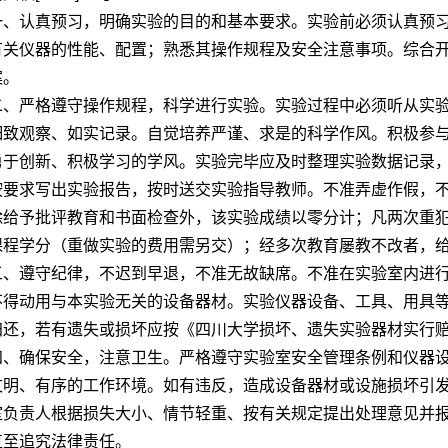
一、认真预习，明确实验的目的和基本要求。实验前必须认真预
有关仪器的性能、配置；熟悉其操作规程及安全注意事项。综合
案。
二、严格遵守操作规程，科学进行实验。实验过程中必须听从实
细致观察、如实记录。自觉培养严谨、求是的科学作风。积极参
勇于创新、积极学习的学风。实验完毕应及时整理实验数据记录
按要求写出实验报告，按时送交实验指导教师。不准弄虚作假，
除给予批评教育和书面检查外，该实验成绩以零分计；凡两次重
课程学分（重做实验的费用需另交）；经多次教育屡教不改者，
三、遵守纪律，不迟到早退，不准无故缺席。不准在实验室内进
不得动用与本实验无关的设备器材。实验仪器设备、工具、用具
归还，若有遗失或损坏应按《四川大学损坏、遗失实验器材实行
四、确保安全，注意卫生。严格遵守实验室安全管理条例和仪器设
文明、有序的工作环境。如有违反，造成设备器材或设施损坏引
室负责人根据损失大小、情节轻重、按有关规定提出处理意见并
直至追究法律责任。