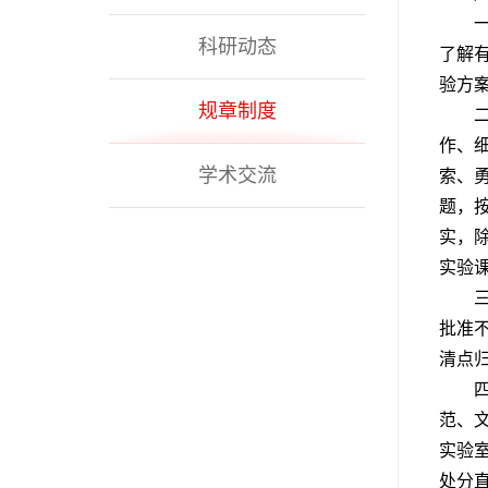
科研动态
了解
验方
规章制度
作、
学术交流
索、
题，
实，
实验
批准
清点
范、
实验
处分