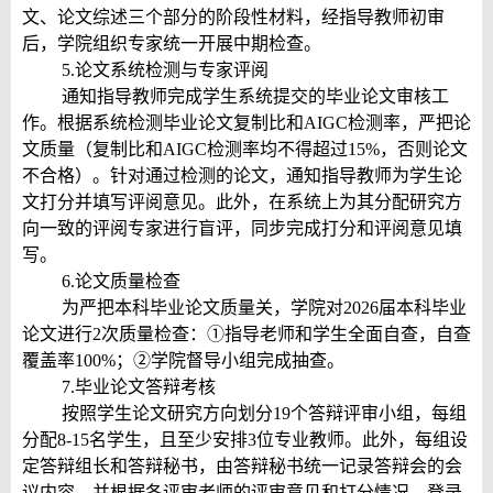
文、论文综述三个部分的阶段性材料，经指导教师初审
后，学院组织专家统一开展中期检查。
5.论文系统检测与专家评阅
通知指导教师完成学生系统提交的毕业论文审核工
作。根据系统检测毕业论文复制比和AIGC检测率，严把论
文质量（复制比和AIGC检测率均不得超过15%，否则论文
不合格）。针对通过检测的论文，通知指导教师为学生论
文打分并填写评阅意见。此外，在系统上为其分配研究方
向一致的评阅专家进行盲评，同步完成打分和评阅意见填
写。
6.论文质量检查
为严把本科毕业论文质量关，学院对2026届本科毕业
论文进行2次质量检查：①指导老师和学生全面自查，自查
覆盖率100%；②学院督导小组完成抽查。
7.毕业论文答辩考核
按照学生论文研究方向划分19个答辩评审小组，每组
分配8-15名学生，且至少安排3位专业教师。此外，每组设
定答辩组长和答辩秘书，由答辩秘书统一记录答辩会的会
议内容，并根据各评审老师的评审意见和打分情况，登录