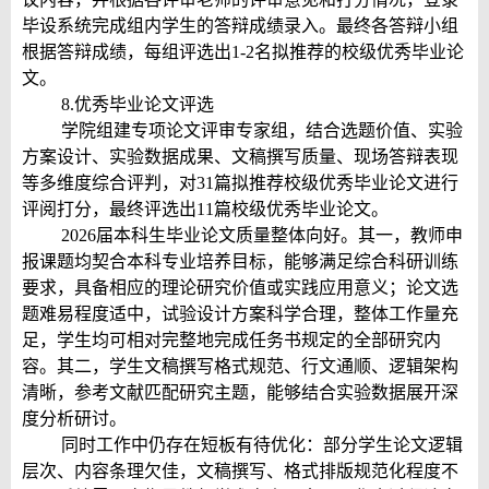
毕设系统完成组内学生的答辩成绩录入。最终各答辩小组
根据答辩成绩，每组评选出1-2名拟推荐的校级优秀毕业论
文。
8.优秀毕业论文评选
学院组建专项论文评审专家组，结合选题价值、实验
方案设计、实验数据成果、文稿撰写质量、现场答辩表现
等多维度综合评判，对31篇拟推荐校级优秀毕业论文进行
评阅打分，最终评选出11篇校级优秀毕业论文。
2026届本科生毕业论文质量整体向好。其一，教师申
报课题均契合本科专业培养目标，能够满足综合科研训练
要求，具备相应的理论研究价值或实践应用意义；论文选
题难易程度适中，试验设计方案科学合理，整体工作量充
足，学生均可相对完整地完成任务书规定的全部研究内
容。其二，学生文稿撰写格式规范、行文通顺、逻辑架构
清晰，参考文献匹配研究主题，能够结合实验数据展开深
度分析研讨。
同时工作中仍存在短板有待优化：部分学生论文逻辑
层次、内容条理欠佳，文稿撰写、格式排版规范化程度不