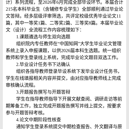
计）系列流程，至2026年6月完成全部毕设环节。本届合计
215名本科毕业生（含辅修专业学生）全部顺利通过毕业论
文答辩。经多层级评审筛选，共评定校级优秀毕业论文11
篇，其中一等奖1篇、二等奖2篇、三等奖8篇。本届毕业论
文（设计）全流程工作内容梳理如下：
1.课题遴选与师生双向选题
组织院内专任教师在“中国知网”大学生毕业论文管理
系统上录入申报课题，以供2026届本科生选题。统一组织
教师和学生登录线上系统，完成毕业论文题目双选工作。
2.毕业设计任务书下达确认
组织各指导教师登录毕设系统下发毕业设计任务书，
学生在线填报相关内容并提交，由对应指导教师线上完成
审核确认流程。
3.开题报告撰写与开题答辩
学生在指导教师指导下开展文献查阅、调研走访等前
期筹备工作，独立完成开题报告撰写并线上提交，按要求
参与开题答辩考核。
4.论文中期阶段性核查
通知学生登录系统提交中期检查报告、外文翻译与原