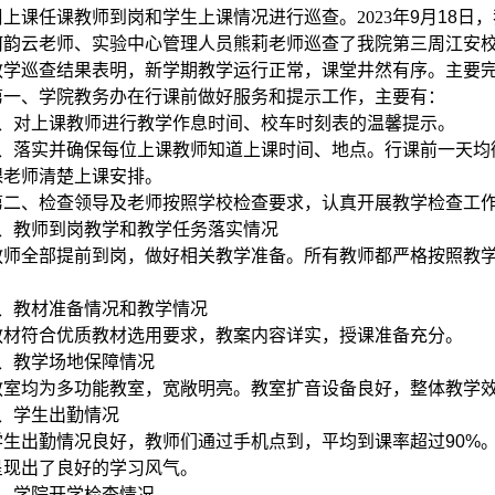
周上课任课教师到岗和学生上课情况进行巡查。
2023年
9
月
18
日，
何韵云老师
、实验中心管理人员
熊莉老师
巡查了我院
第三周
江安
教学巡
查
结果表明，新学期教学运行正常，课堂井然有序
。
主要
第一、学院教务办在
行
课前
做好服务和提示工作
，主要有：
1、对上课教师进行教学作息时间、校车时刻表
的温馨提示
。
、
落实并确保每位
上课
教师知道上课时间、地点。行课
前一天
均
课老师清楚上课安排。
第二、检查领导及老师按照
学校检查要求
，
认真
开展教学检查工
1、教师到岗教学和教学任务落实情况
教师全部
提前
到岗，
做好相关教学准备。
所有教师都严格按照
教
。
2、教材准备情况和教学情况
教材符合优质教材选用要求，
教案内容详实
，
授课准备充分
。
3、教学场地
保障
情况
教室均为多功能教室，宽敞明亮。教室扩音设备
良好
，整体教学
4、学生出勤情况
学生出勤情况良好，教师们通过手机点到，平均到课率
超过
9
0
%
呈现出了良好的学习风气。
5、学院开学检查情况