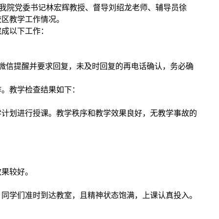
我院党委书记林宏辉教授、督导
刘绍龙老师
、
辅导员徐
校区教学工作情况。
完成以下工作
：
微信提醒
并
要求回复，
未及时
回复的再电话
确认
，务必确
作
。
教学检查结果如下：
学计划进行授课
。教学秩序和教学效果良好，无教学事故的
效果较好。
。同学们准时到达教室，且精神状态饱满，上课认真投入。