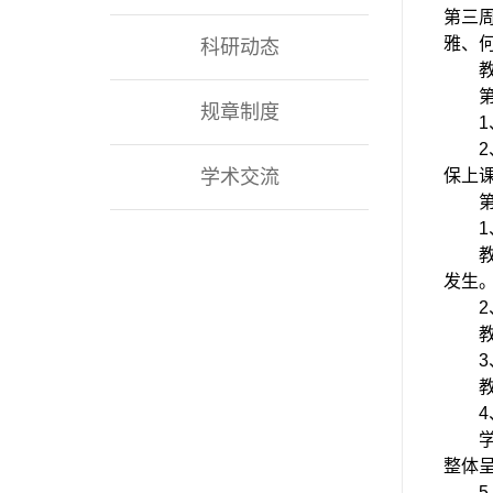
第
三
雅、
科研动态
规章制度
2
学术交流
保上
发生
整体