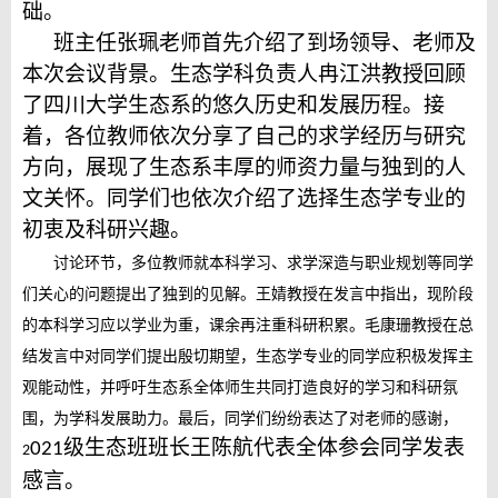
础。
班主任张珮老师首先介绍了到场领导、老师及
本次会议背景。生态
学科
负责人冉江洪教授回顾
了四川大学生态系的悠久历史和发展历程。接
着，各位教师依次分享了自己的求学经历与研究
方向，展现了生态系丰厚的师资力量与独到的人
文关怀。同学们也依次介绍了选择生态学专业的
初衷及科研兴趣。
讨论环节，多位教师就本科学习、求学深造与职业规划等同学
们关心的问题提出了独到的见解。王婧教授在发言中指出，现阶段
的本科学习应以学业为重，课余再注重科研积累。毛康珊教授在总
结发言中对同学们提出殷切期望，生态学专业的同学应积极发挥主
观能动性，并呼吁生态系全体师生共同打造良好的学习和科研氛
围，为学科发展助力。最后，同学们纷纷表达了对老师的感谢，
级生态班班长王陈航代表全体参会同学发表
021
2
感言。