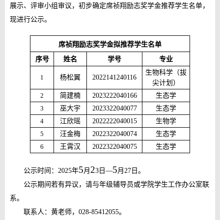
展示、评审小组审议，初步确定席祯翔励志奖学金推荐学生名单，
现进行公示。
席祯翔励志奖学金拟推荐学生名单
序号
姓名
学号
专业
生物科学（拔
1
杨松翼
2022141240116
尖计划）
2
简建楠
2023222040166
生态学
3
巫大宇
2023322040077
生态学
4
江欣瑶
2022222040015
生物学
5
汪金梅
2022322040074
生态学
6
王霄汉
2022322040075
生态学
5
2
5
公示时间：
202
5
年
月
3
日
—
月
27
日。
公示期间若有异议，请与年级辅导员或学院学生工作办公室联
系。
联系人：
黄
老师，
028-85412055。