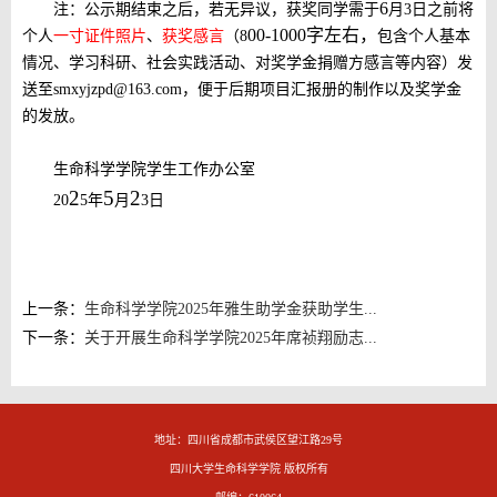
6
注：公示期结束之后，若无异议，获奖同学需于
月
3
日之前将
00-1000字左右，
个人
一寸证件照片
、
获奖感言
（
8
包含个人基本
情况、学习科研、社会实践活动、对奖学金捐赠方感言等内容）发
送至
smxyjzpd@163.com，便于后期项目汇报册的制作以及奖学金
的发放。
生命科学学院学生工作办公室
2
5
2
20
5
年
月
3
日
上一条：
生命科学学院2025年雅生助学金获助学生...
下一条：
关于开展生命科学学院2025年席祯翔励志...
地址：四川省成都市武侯区望江路29号
四川大学生命科学学院 版权所有