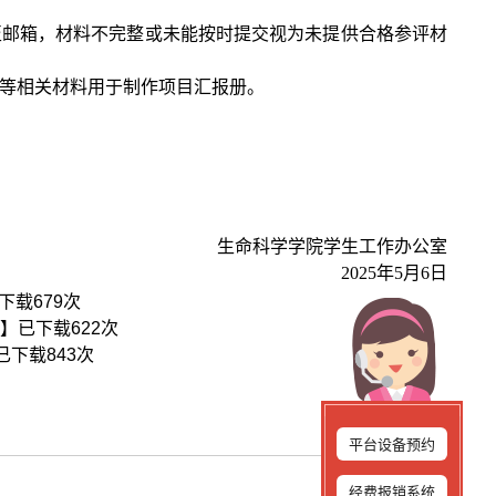
至邮箱，材料不完整或未能按时提交视为未提供合格参评材
等相关材料用于制作项目汇报册。
生命科学学院学生工作办公室
202
5
年
5
月
6
日
下载
679
次
】已下载
622
次
已下载
843
次
平台设备预约
经费报销系统