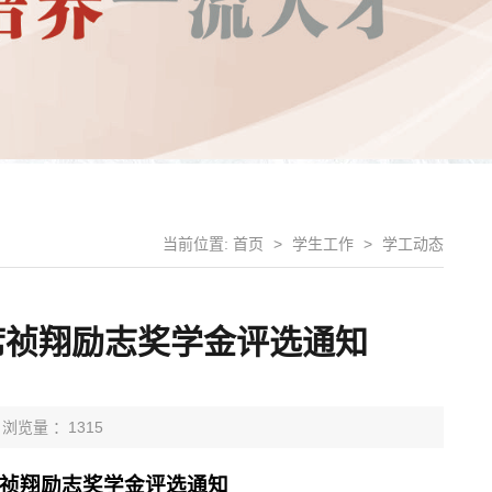
当前位置:
首页
>
学生工作
>
学工动态
席祯翔励志奖学金评选通知
浏览量 ：1315
祯翔励志奖学金评选通知