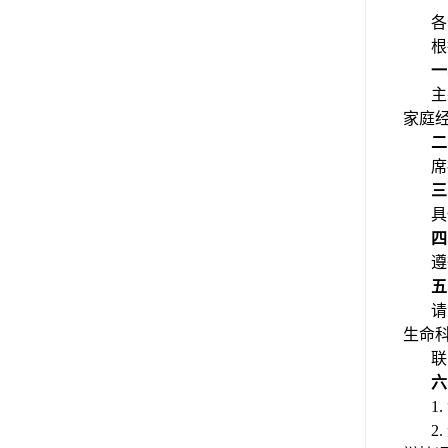
各
根
一
主
家庭
二
席
三
具
四
遵
五
请
生命科
联
六
1.
2.