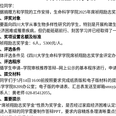
位同学：
据
捐赠方
和学院的工作安排
，
生命科学学院
202
5
年席祯翔励志奖
、
评奖
对象
要面向四川大学从事生物多样性研究的学生，特别是开展构建
经济困难或罹患疾病，但仍能砥砺前行、刻苦学习并已经取得了
、奖项设置名额及标准
祯翔励志奖学金：
6
人，
53
00元/人。
、评选条件
体评选条件见《
四川大学生命科学学院席祯翔励志奖学金评定办
、评选程序
循学生申请
--学院审核推荐答辩--网上公示的基本程序进行，
、提交材料
同学们于
5
月
14
日
16:00前按照要求完成纸质版和电子版材料
学学院B209办公室；电子版的
申请表、
汇总表发送至邮箱
smxyj
系人：
黄
老师
028-85412055。
、重要提示
“席祯翔励志奖学金”性质为奖学金，是否经过家庭经济困难认定
进入答辩的同学需要制作答辩
PPT，要求内容精炼条理清晰重