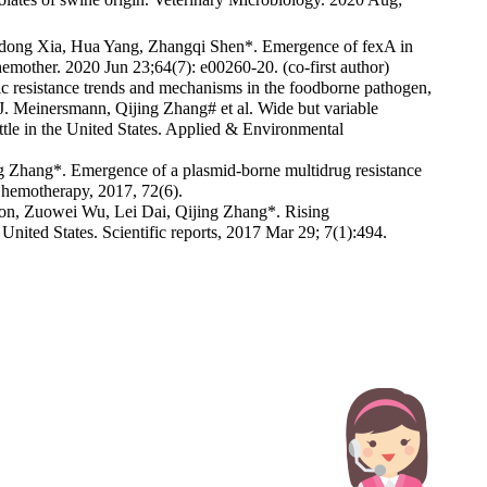
odong Xia, Hua Yang, Zhangqi Shen*. Emergence of fexA in
emother. 2020 Jun 23;64(7): e00260-20. (co-first author)
c resistance trends and mechanisms in the foodborne pathogen,
. Meinersmann, Qijing Zhang# et al. Wide but variable
attle in the United States. Applied & Environmental
 Zhang*. Emergence of a plasmid-borne multidrug resistance
Chemotherapy, 2017, 72(6).
son, Zuowei Wu, Lei Dai, Qijing Zhang*. Rising
e United States. Scientific reports, 2017 Mar 29; 7(1):494.