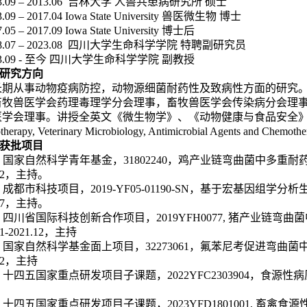
3.09 – 2013.06
吉林大学 人兽共患病研究所 硕士
.09 – 2017.04 Iowa State University
兽医微生物 博士
.05 – 2017.09 Iowa State University
博士后
8.07 – 2023.08
四川大学生命科学学院 特聘副研究员
.09 -
至今
四川大学生命科学学院 副教授
研究方向
长期从事动物疫病防控，动物源细菌耐药性及致病性方面的研究
畜牧兽医学会药理毒理学分会理事，畜牧兽医学会传染病分会理
医学会理事。讲授全英文《微生物学》、《动物健康与食品安全
herapy, Veterinary Microbiology, Antimicrobial Agents and Chemothe
获批项目
)
国家自然科学青年基金，
31802240
，鸡产业链弯曲菌中多重耐
2
，主持。
)
成都市科技项目，
2019-YF05-01190-SN
，基于宏基因组学分析
7
，主持。
)
四川省国际科技创新合作项目，
2019YFH0077,
猪产业链弯曲菌
1-2021.12
，主持
)
国家自然科学基金面上项目，
32273061
，氟苯尼考促进弯曲菌
2
，主持
)
十四五国家重点研发项目子课题，
2022YFC2303904
，食源性病
)
十四五国家重点研发项目子课题，
2023YFD1801001,
畜禽食源