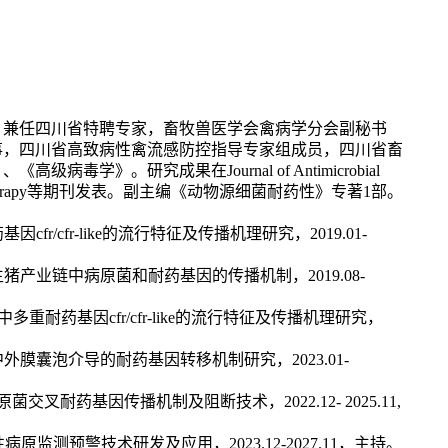
。兼任四川省特聘专家，畜牧兽医学会禽病学分会副秘书
事，四川省高致病性禽流感防控指导专家组成员，四川省畜
》、《高级病毒学》。研究成果在
Journal of Antimicrobial
rapy
等期刊发表。副主编《动物源细菌耐药性》专著
1
部。
药基因
cfr/cfr-like
的流行特征及传播机理研究，
2019.01-
生猪产业链中病原菌和耐药基因的传播机制，
2019.08-
中多重耐药基因
cfr/cfr-like
的流行特征及传播机理研究，
中外膜囊泡介导的耐药基因转移机制研究，
2023.01-
原菌交叉耐药基因传播机制及阻断技术，
2022.12- 2025.11,
性病原监测预警技术研发及应用，
2023.12-2027.11
，主持。