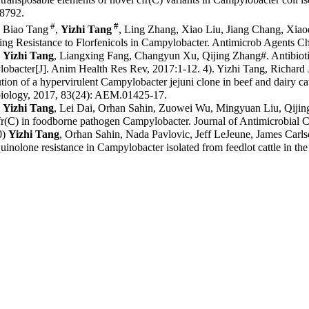
8792.
#
#
) Biao Tang
,
Yizhi Tang
, Ling Zhang, Xiao Liu, Jiang Chang, Xia
ng Resistance to Florfenicols in
Campylobacter
. Antimicrob Agents Ch
)
Yizhi Tang
, Liangxing Fang, Changyun Xu, Qijing Zhang#. Antibioti
obacter[J]. Anim Health Res Rev, 2017:1-12. 4). Yizhi Tang, Richard J
ution of a hypervirulent Campylobacter jejuni clone in beef and dairy c
iology, 2017, 83(24): AEM.01425-17.
)
Yizhi Tang
, Lei Dai, Orhan Sahin, Zuowei Wu, Mingyuan Liu, Qijing
fr(C) in foodborne pathogen
Campylobacter
. Journal of Antimicrobial 
0)
Yizhi Tang
, Orhan Sahin, Nada Pavlovic, Jeff LeJeune, James Carl
uinolone resistance in
Campylobacter
isolated from feedlot cattle in th