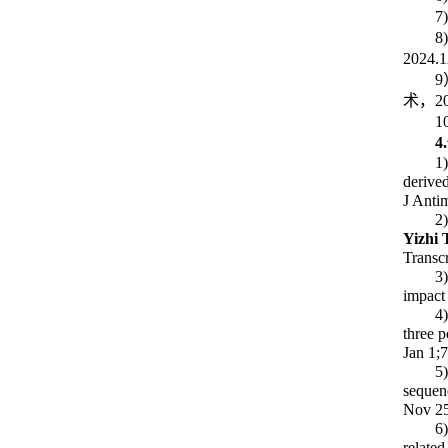
7
8
2024.1
9
术，
2
1
4.
1)
derive
J Anti
2
Yizhi 
Transc
3
impact
4
three 
Jan 1;
5
sequen
Nov 25
6
related