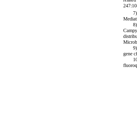
247:10
7
Mediati
8
Campyl
distrib
Microb
9
gene c
1
fluoroq