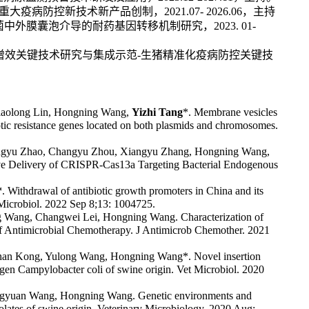
重大疫病防控新技术新产品创制，
2021.07- 2026.06
，主持
菌中外膜囊泡介导的耐药基因转移机制研究，
2023. 01-
增效关键技术研究与集成示范
-
生猪精准化疫病防控关键技
iaolong Lin, Hongning Wang,
Yizhi Tang
*. Membrane vesicles
otic resistance genes located on both plasmids and chromosomes.
 Mengyu Zhao, Changyu Zhou, Xiangyu Zhang, Hongning Wang,
ive Delivery of CRISPR-Cas13a Targeting Bacterial Endogenous
*
. Withdrawal of antibiotic growth promoters in China and its
 Microbiol. 2022 Sep 8;13: 1004725.
g Wang, Changwei Lei, Hongning Wang. Characterization of
l of Antimicrobial Chemotherapy. J Antimicrob Chemother. 2021
ghan Kong, Yulong Wang, Hongning Wang*. Novel insertion
ogen
Campylobacter coli
of swine origin. Vet Microbiol. 2020
ingyuan Wang, Hongning Wang. Genetic environments and
olates of swine origin. Veterinary Microbiology. 2020 Aug;