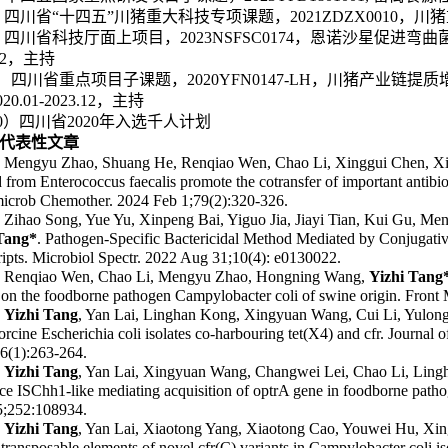
)
四川省“十四五”川猪重大科技专项课题，
2021ZDZX0010
，川猪
)
四川省科技厅面上项目，
2023NSFSC0174
，恩诺沙星促进弯曲
2
，主持
）四川省重点项目子课题，
2020YFN0147-LH
，川猪产业链提质
020.01-2023.12
，主持
0
）四川省
2020
年入选千人计划
代表性文章
Mengyu Zhao, Shuang He, Renqiao Wen, Chao Li, Xinggui Chen, X
d from
Enterococcus faecalis
promote the cotransfer of important antibi
microb Chemother. 2024 Feb 1;79(2):320-326.
) Zihao Song, Yue Yu, Xinpeng Bai, Yiguo Jia, Jiayi Tian, Kui Gu,
Tang*
. Pathogen-Specific Bactericidal Method Mediated by Conjugat
ripts. Microbiol Spectr. 2022 Aug 31;10(4): e0130022.
) Renqiao Wen, Chao Li, Mengyu Zhao, Hongning Wang,
Yizhi Tang
 on the foodborne pathogen
Campylobacter coli
of swine origin. Front
)
Yizhi Tang
, Yan Lai, Linghan Kong, Xingyuan Wang, Cui Li, Yulon
porcine
Escherichia coli
isolates co-harbouring tet(X4) and cfr. Journa
76(1):263-264.
)
Yizhi Tang
, Yan Lai, Xingyuan Wang, Changwei Lei, Chao Li, Lin
ce ISChh1-like mediating acquisition of
optrA
gene in foodborne path
;252:108934.
)
Yizhi Tang
, Yan Lai, Xiaotong Yang, Xiaotong Cao, Youwei Hu, X
 transposable elements of novel cfr(C) variants in
Campylobacter coli
is