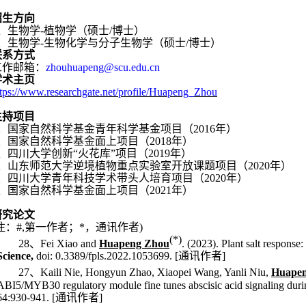
招生方向
、生物学
-
植物学（硕士
/
博士）
、生物学
-
生物化学与分子生物学（硕士
/
博士）
联系方式
工作邮箱：
zhouhuapeng@scu.edu.cn
学术主页
ttps://www.researchgate.net/profile/Huapeng_Zhou
主持项目
、国家自然科学基金青年科学基金项目（
2016
年）
、国家自然科学基金面上项目（
2018
年）
、四川大学创新“火花库”项目（
2019
年）
、山东师范大学逆境植物重点实验室开放课题项目（
2020
年）
、四川大学青年科技学术带头人培育项目（
2020
年）
、国家自然科学基金面上项目（
2021
年）
研究论文
注：
#,
第一作者；
*
，通讯作者
)
(*)
28
、
Fei Xiao and
Huapeng Zhou
. (2023). Plant salt response
Science,
doi: 0.3389/fpls.2022.1053699
. [
通讯作者
]
27
、
Kaili Nie, Hongyun Zhao, Xiaopei Wang, Yanli Niu,
Huape
ABI5/MYB30 regulatory module fine tunes abscisic acid signaling duri
64:930-941.
[
通讯作者
]