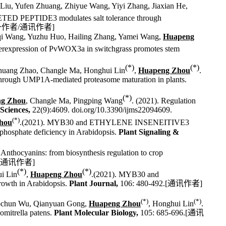
Liu, Yufen Zhuang, Zhiyue Wang, Yiyi Zhang, Jiaxian He,
D PEPTIDE3 modulates salt tolerance through
一作者
/
通讯作者
]
qi Wang, Yuzhu Huo, Hailing Zhang, Yamei Wang,
Huapeng
verexpression of PvWOX3a in switchgrass promotes stem
.
(*)
(*)
shuang Zhao, Changle Ma, Honghui Lin
,
Huapeng Zhou
.
through UMP1A-mediated proteasome maturation in plants.
(*)
g Zhou
, Changle Ma, Pingping Wang
. (2021). Regulation
Sciences,
22(9):4609.
doi.org/10.3390/ijms22094609
.
(*)
hou
.(2021). MYB30 and ETHYLENE INSENEITIVE3
 phosphate deficiency in Arabidopsis.
Plant Signaling &
Anthocyanins: from biosynthesis regulation to crop
通讯作者
]
(*)
(*)
i Lin
,
Huapeng Zhou
.(2021).
MYB30 and
wth in Arabidopsis.
Plant Journal
,
106: 480-492
.[
通讯作者
]
(*)
(*)
ochun Wu, Qianyuan Gong,
Huapeng Zhou
, Honghui Lin
.
omitrella patens
.
Plant Molecular Biology
,
105: 685-696.[
通讯