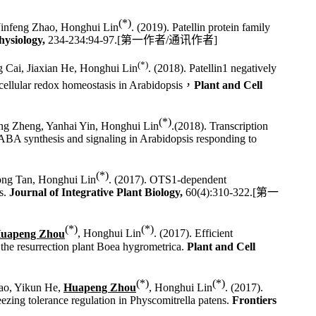
(*)
Jinfeng Zhao, Honghui Lin
. (2019). Patellin protein family
hysiology,
234-234:94-97.
[
第一作者
/
通讯作者
]
(*)
 Cai, Jiaxian He, Honghui Lin
. (2018). Patellin1 negatively
 cellular redox homeostasis in Arabidopsis
，
Plant and Cell
(*)
ing Zheng, Yanhai Yin, Honghui Lin
.(2018). Transcription
 ABA synthesis and signaling in Arabidopsis responding to
(*)
hong Tan, Honghui Lin
. (2017). OTS1-dependent
s
.
Journal of Integrative Plant Biology,
60(4):310-322.
[
第一
(*)
(*)
uapeng Zhou
, Honghui Lin
. (2017). Efficient
the resurrection plant
Boea hygrometrica
.
Plant and Cell
(*)
(*)
ao, Yikun He,
Huapeng Zhou
, Honghui Lin
. (2017).
ezing tolerance regulation in
Physcomitrella patens
.
Frontiers