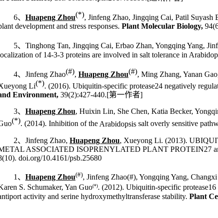
(*)
6
、
Huapeng Zhou
, Jinfeng Zhao, Jingqing Cai, Patil Su
plant development and stress responses.
Plant Molecular Biology,
94(6
5
、
Tinghong Tan, Jingqing Cai, Erbao Zhan, Yongqing Yang, Ji
localization of 14-3-3 proteins are involved in salt tolerance in
Arabidop
(#)
(#)
4
、
Jinfeng Zhao
,
Huapeng Zhou
, Ming Zhang, Yanan Gao
(*)
Xueyong Li
. (2016). Ubiquitin-specific protease24 negatively regulat
and Environment,
39(2):427-440.
[
第一作者
]
3
、
Huapeng Zhou
, Huixin Lin, She Chen, Katia Becker, Yongqi
(*)
Guo
. (2014). Inhibition of the
Arabidopsis
salt overly sensitive path
2
、
Jinfeng Zhao,
Huapeng Zhou
, Xueyong Li. (2013). UBIQ
METAL ASSOCIATED ISOPRENYLATED PLANT PROTEIN27 and mo
8(10). doi.org/10.4161/psb.25680
(#)
1
、
Huapeng Zhou
, Jinfeng Zhao
(#)
, Yongqing Yang, Changxi
Karen S. Schumaker, Yan Guo
(*)
. (2012). Ubiquitin-specific protease16
antiport activity and serine hydroxymethyltransferase stability.
Plant Cel