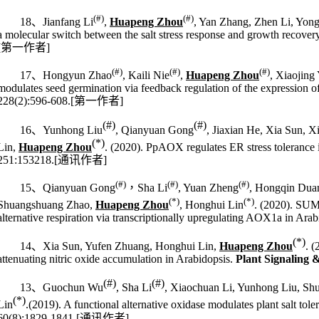
(#)
(#)
18
、
Jianfang Li
,
Huapeng Zhou
, Yan Zhang, Zhen Li, Yon
a molecular switch between the salt stress response and growth recovery
[
第一作者
]
(#)
(#)
(#)
17
、
Hongyun Zhao
, Kaili Nie
,
Huapeng Zhou
, Xiaojing
modulates seed germination via feedback regulation of the expressi
228(2):596-608.[
第一作者
]
(#)
(#)
16
、
Yunhong Liu
, Qianyuan Gong
, Jiaxian He, Xia Sun,
(*)
Lin,
Huapeng Zhou
. (2020). PpAOX regulates ER stress tolerance
251:
153218
.
[
通讯作者
]
(#)
(#)
(#)
15
、
Qianyuan Gong
，
Sha Li
, Yuan Zheng
, Hongqin Dua
(*)
(*)
Shuangshuang Zhao,
Huapeng Zhou
, Honghui Lin
. (2020). SUM
alternative respiration via transcriptionally upregulating AOX1a in
Arab
(*)
14
、
Xia Sun, Yufen Zhuang, Honghui Lin,
Huapeng Zhou
. (
attenuating nitric oxide accumulation in
Arabidopsis
.
Plant Signaling 
(#)
(#)
13
、
Guochun Wu
, Sha Li
, Xiaochuan Li, Yunhong Liu, Sh
(*)
Lin
.(2019). A functional alternative oxidase modulates plant salt tole
60(8):1829-1841.
[
通讯作者
]