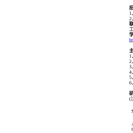
1
2
h
1
2
3
4
5
6
(