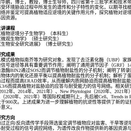
周华鹏，博士，教授，博士生导师，四川省第十三批学术和技术
感受环境胁迫过程中所发生的遗传和分子特性的变化，以期寻找
网络并鉴定可提高植物适应逆境的关键作用元件，探究植物对逆
基因资源。
主讲课程
《植物逆境分子生物学》（本科生）
《微观生物学》（硕士研究生）
《生物安全研究进展》（博士研究生）
研究成果
以模式植物拟南芥等为研究对象，发现了去泛素化酶（
UBP
）家
酸信号途径等具有重要调节作用；阐明了通用调节因子（
GRF
）
1
白激酶
BIN2
通过
SOS2
而调节植物耐盐性的分子机制；阐明了转录
植物体内的氧化还原平衡以提高植物耐盐性的分子机制；解析了
熟过程而提高
ERAD
效率，从而缓解内质网胁迫而提高植物耐盐能
3/6
而提高植物对盐胁迫的应答与耐受能力的信号网络。相关研
2012
年、
2014
年、
2021
年）、
New Phytologist
（
2020
年、
2021
年
l
（
2020
年、
2021
年）等国际权威期刊上，先后被
Cell
、
Trends in 
大于
900
次。上述成果为进一步理解植物的抗逆性等提供了新的证
导意义。
研究方向
通过正向
/
反向遗传学手段筛选鉴定调节植物应对盐害、干旱等逆
与耐受过程的信号调控网络，为遗传改良作物提供新的基因资源