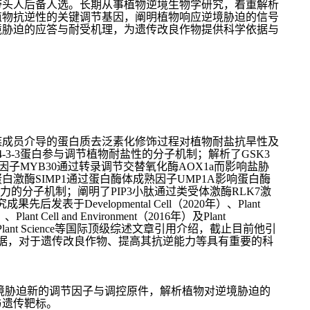
带头人后备人选。长期从事植物逆境生物学研究，着重解析
植物抗逆性的关键调节基因，阐明植物响应逆境胁迫的信号
境胁迫的应答与耐受机理，为遗传改良作物提供科学依据与
族成员介导的蛋白质去泛素化修饰过程对植物耐盐抗旱性及
4-3-3
蛋白参与调节植物耐盐性的分子机制；解析了
GSK3
因子
MYB30
通过转录调节交替氧化酶
AOX1a
而影响盐胁
蛋白激酶
SIMP1
通过蛋白酶体成熟因子
UMP1A
影响蛋白酶
力的分子机制；阐明了
PIP3
小肽通过类受体激酶
RLK7
激
究成果先后发表于
Developmental Cell
（
2020
年）、
Plant
）、
Plant Cell and Environment
（
2016
年）及
Plant
Plant Science
等国际顶级综述文章引用介绍，截止目前他引
据，对于遗传改良作物、提高其抗逆能力等具有重要的科
境胁迫新的调节因子与调控原件，解析植物对逆境胁迫的
与遗传靶标。