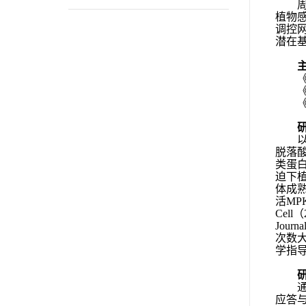
植物
调控
潜在
脱落
类蛋
迫下
体成
活
MPK
Cell
（
Journa
次数
学指
应答