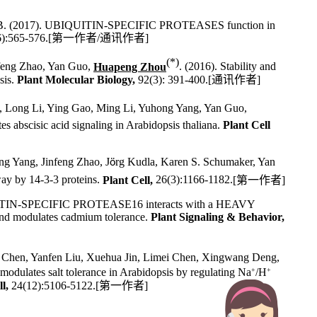
yash B. (2017). UBIQUITIN-SPECIFIC PROTEASES function in
):565-576.
[
第一作者
/
通讯作者
]
(*)
nfeng Zhao, Yan Guo,
Huapeng Zhou
. (2016). Stability and
sis
.
Plant Molecular Biology,
92(3): 391-400.
[
通讯作者
]
, Long Li, Ying Gao, Ming Li, Yuhong Yang, Yan Guo,
es abscisic acid signaling in
Arabidopsis thaliana
.
Plant Cell
ng Yang, Jinfeng Zhao, J
rg Kudla, Karen S. Schumaker, Yan
ö
way by 14-3-3 proteins.
Plant Cell,
26(3):1166-1182.
[
第一作者
]
UITIN-SPECIFIC PROTEASE16 interacts with a HEAVY
dulates cadmium tolerance.
Plant Signaling & Behavior,
 Chen, Yanfen Liu, Xuehua Jin, Limei Chen, Xingwang Deng,
 modulates salt tolerance in
Arabidopsis
by regulating Na
+
/H
+
l,
24(12):5106-5122.[
第一作者
]