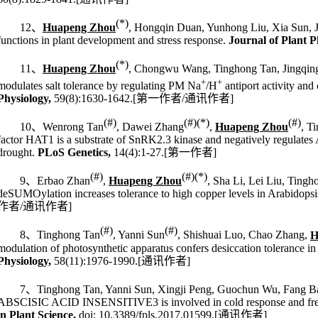
(*)
12
、
Huapeng Zhou
, Hongqin Duan, Yunhong Liu, Xia Sun, 
functions in plant development and stress response.
Journal of Plant P
(*)
11
、
Huapeng Zhou
, Chongwu Wang, Tinghong Tan, Jingqing
+
+
modulates salt tolerance by regulating PM Na
/H
antiport activity and
Physiology,
59(8):1630-1642.[
第一作者
/
通讯作者
]
(#)
(#)(*)
(#)
10
、
Wenrong Tan
, Dawei Zhang
,
Huapeng Zhou
, T
factor HAT1 is a substrate of SnRK2.3 kinase and negatively regulates
drought.
PLoS Genetics,
14(4):1-27.
[
第一作者
]
(#)
(#)(*)
9
、
Erbao Zhan
,
Huapeng Zhou
, Sha Li, Lei Liu, Ting
deSUMOylation increases tolerance to high copper levels in
Arabidopsi
作者
/
通讯作者
]
(#)
(#)
8
、
Tinghong Tan
, Yanni Sun
, Shishuai Luo, Chao Zhang,
H
modulation of photosynthetic apparatus confers desiccation tolerance in 
Physiology,
58(11):1976-1990.
[
通讯作者
]
7
、
Tinghong Tan, Yanni Sun, Xingji Peng, Guochun Wu, Fang B
ABSCISIC ACID INSENSITIVE3
is involved in cold response and fre
in Plant Science,
doi: 10.3389/fpls.2017.01599.
[
通讯作者
]