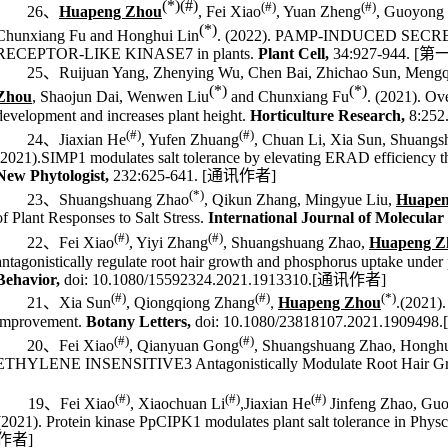
(*)
(#)
(#)
(#)
26
、
Huapeng Zhou
, Fei Xiao
, Yuan Zheng
, Guoyong 
(*)
Chunxiang Fu and Honghui Lin
. (2022). PAMP-INDUCED SECRETE
RECEPTOR-LIKE KINASE7 in plants.
Plant Cell,
34:927-944
[
第
.
25
、
Ruijuan Yang, Zhenying Wu, Chen Bai, Zhichao Sun, Meng
(*)
(*)
Zhou
, Shaojun Dai, Wenwen Liu
and Chunxiang Fu
. (2021). O
development and increases plant height.
Horticulture Research,
8:252
(#)
(#)
24
、
Jiaxian He
, Yufen Zhuang
, Chuan Li, Xia Sun, Shuang
(2021).S
IMP1 modulates salt tolerance by elevating ERAD efficiency 
New Phytologist,
232:625-641.
[
通讯作者
]
(*)
23
、
Shuangshuang Zhao
, Qikun Zhang, Mingyue Liu,
Huapen
of Plant Responses to Salt Stress.
International Journal of Molecular 
(#)
(#)
22
、
Fei Xiao
, Yiyi Zhang
,
Shuangshuang Zhao,
Huapeng Z
antagonistically regulate root hair growth and phosphorus uptake under
Behavior,
doi: 10.1080/15592324.2021.1913310.
[
通讯作者
]
(#)
(#)
(*)
21
、
Xia Sun
, Qiongqiong Zhang
Huapeng Zhou
.(2021).
,
improvement.
Botany Letters,
doi: 10.1080/23818107.2021.1909498.
[
(#)
(#)
20
、
Fei Xiao
, Qianyuan Gong
, Shuangshuang Zhao,
Honghu
ETHYLENE INSENSITIVE3 Antagonistically Modulate Root Hair Gro
(#)
(#)
(#)
19
、
Fei Xiao
, Xiaochuan Li
,Jiaxian He
Jinfeng Zhao, Gu
(2021).
Protein kinase PpCIPK1 modulates plant salt tolerance in
Physc
作者
]