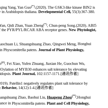
(*)
gqing Yang, Yan Guo
.(2020).
The GSK3-like kinase BIN2 is
 in Arabidopsis thaliana
.
Developmental Cell,
55(3):367-380.
(*)
 Yan, Qidi Zhan, Yuan Zheng
, Chun-peng Song.(2020). ABI5
on of the PYR/PYL/RCAR ABA receptor genes.
New Phytologist,
 Xiaochuan Li, Shuangshuang Zhao, Qingwei Meng,
Honghui
 in
Physcomitrella patens
.
Journal of Plant Physiology,
(#)
n
, Fei Xiao, Yufen Zhuang, Jiaxian He, Guochun Wu,
Oylation of MYB30 enhances salt tolerance by elevating
idopsis
.
Plant Journal,
102:1157-1171.[
通讯作者
]
2019). Patellin1 negatively regulates plant salt tolerance by
& Behavior,
14(12):1-4.
[
通讯作者
]
(*)
uangshuang Zhao, Baohui Liu,
Huapeng Zhou
,Honghui
rance in
Physcomitrella patens
.
Plant and Cell Physiology,