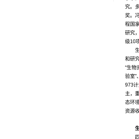
究。
奖。冯
程国
研究
级1
和研
“生
验室
973
主，
态环
资源