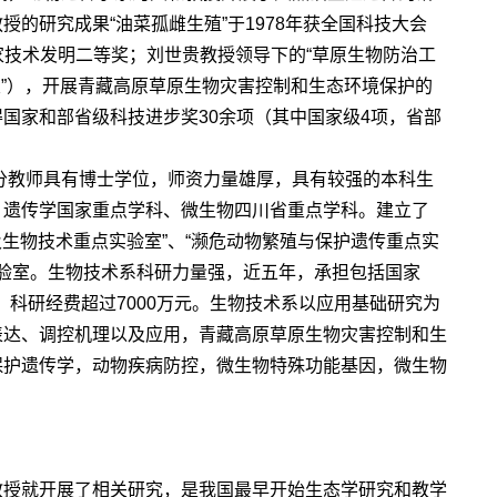
的研究成果“油菜孤雌生殖”于1978年获全国科技大会
国家技术发明二等奖；刘世贵教授领导下的“草原生物防治工
室”），开展青藏高原草原生物灾害控制和生态环境保护的
国家和部省级科技进步奖30余项（其中国家级4项，省部
部分教师具有博士学位，师资力量雄厚，具有较强的本科生
、遗传学国家重点学科、微生物四川省重点学科。建立了
及生物技术重点实验室”、“濒危动物繁殖与保护遗传重点实
实验室。生物技术系科研力量强，近五年，承担包括国家
，科研经费超过7000万元。生物技术系以应用基础研究为
表达、调控机理以及应用，青藏高原草原生物灾害控制和生
保护遗传学，动物疾病防控，微生物特殊功能基因，微生物
。
教授就开展了相关研究，是我国最早开始生态学研究和教学