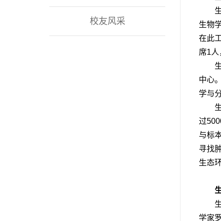
校友风采
生物
在此工
席1
中心。
学与
过5
与标
寻找
生态
学家