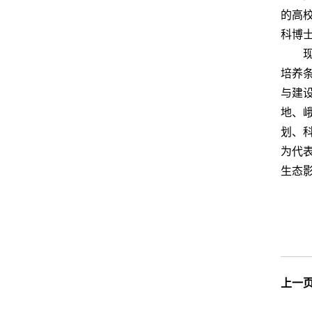
的高校
科博
培养
与建
地、
划、
为代
生态
上一