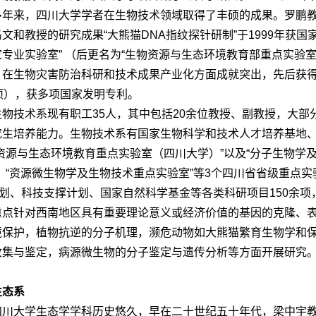
多年来，四川大学学者在生物技术领域取得了丰硕的成果。罗鹏教授
文和教授的研究成果“大熊猫DNA指纹探针研制”于1999年获
家专业实验室” （后更名为“生物资源与生态环境教育部重点实验
，在生物灾害防治科研和技术成果产业化方面成就突出，先后获得
0项），获多项国家发明专利。
生物技术系现有职工35人，其中包括20余位教授、副教授，大
究生培养能力。生物技术系有国家生物科学和技术人才培养基地
物资源与生态环境教育重点实验室（四川大学）”以及“分子生物学
”、“资源微生物学及生物技术重点实验室”等3个四川省省级重点
计划、科技支撑计划、国家自然科学基金等各类科研项目150余项
重点针对西南地区具有重要理论意义或经济价值的基因的克隆、
境保护，植物抗逆的分子机理，濒危动物如大熊猫繁育生物学和
收集与鉴定，病源微生物的分子鉴定与遗传分析等方面开展研究
生态系
四川大学生态学学科历史悠久，早在二十世纪五十年代，梁中宇