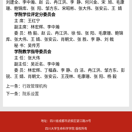
刘建全、李中瀚、赵 云、冉江洪、李 静、何兴金、宋 旭、毛康
珊、鲍锦库、张 阳、邹方东、宋昭彬、张大伟、张安云、王 婧
学院学位评定分委员会
主 席：王红宁
副主席：林宏辉、李中瀚
委 员：杨 毅、赵 云、冉江洪、徐 恒、张 阳、毛康珊、鲍锦
库、张大伟、王 婧、张安云、肖朝文、张 胜、李 静、刘 戟
秘 书：吴传芳
学院教学指导委员会
主 任：张大伟
副主任：吴近名、李中瀚
委 员：林宏辉、丁楅森、李 静、白 洁、冉江洪、邹方东、彭
锐、王 婧、肖朝文、张安云、王茂林、毛康珊、张 阳、杨 毅
上一条：
行政管理机构
下一条：
院系设置
地址：四川省成都市武侯区望江路29号
四川大学生命科学学院 版权所有