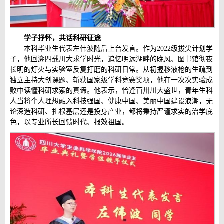
学子抒怀，共话科研征途
本科毕业生代表左伟波随后上台发言。作为2022级拔尖计划学
子，他回溯四载川大求学时光，追忆明远湖畔的晚风、图书馆彻夜
长明的灯火与实验室反复打磨的科研日常。从初握移液枪的生疏到
独立主持大创课题、斩获国家级学科竞赛奖项，他在一次次实验成
败中读懂科研求索的真谛。他表示，恰逢百卅川大盛世，青年生科
人当将个人理想融入科技强国、健康中国、美丽中国建设浪潮，无
论深造科研、扎根基层还是投身产业，都将秉持严谨求实的治学底
色，以专业所长回馈时代、报效祖国。