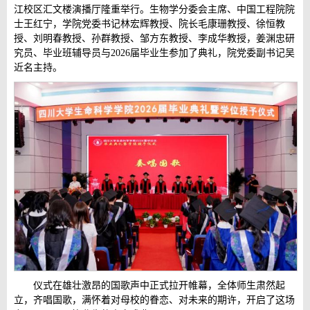
江校区汇文楼演播厅隆重举行。生物学分委会主席、中国工程院院
士王红宁，学院党委书记林宏辉教授、院长毛康珊教授、徐恒教
授、刘明春教授、孙群教授、邹方东教授、李成华教授，姜渊忠研
究员、
毕业班辅导员与2026届毕业生参加了典礼，院党委副书记吴
近名主持。
仪式在雄壮激昂的国歌声中正式拉开帷幕，全体师生肃然起
立，齐唱国歌，满怀着对母校的眷恋、对未来的期许，开启了这场