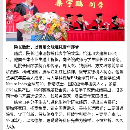
院长致辞，以百卅文脉嘱托青年逐梦
随后，院长毛康珊教授代表学院致辞。恰逢川大建校130周
年，他向全体毕业生送上祝贺，向全院教师与学生家长致以感谢。
毛院长回顾学院百年传承，周太玄、钱崇澍、方文培等前辈深
耕西部、科研报国，赓续江姐红色精神，坚守立德树人初心。他盘
点学院年度喜人成果：两大学科稳居ESI全球前1‰，植物学位列
Nature Index全球前20；新增院士、国家级青年拔尖人才，多篇
CNS成果产出，科创赛事屡获金奖。本届学子深造成绩突出，很多
同学参与基层选调深入一线服务国家，尽显青年家国担当。
结合自身分子生态与进化生物学研究经历，提出三点嘱托：一
要胸怀家国、拓宽格局，锚定国家需求，秉持长远眼光；二要融通
跨界、守正创新，保持终身学习，打破学科壁垒；三要坚守本心、
坚韧笃行，以孟德尔、屠呦呦等科研先辈为榜样，不惧挫折、久久
为功。