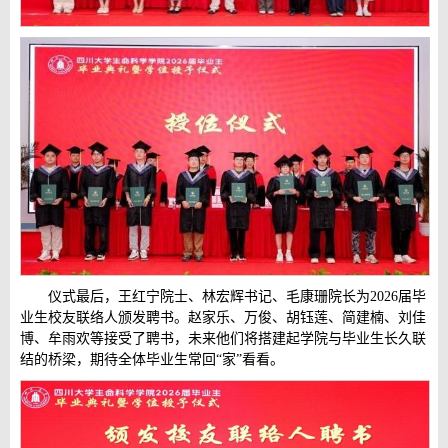
仪式最后，王红宁院士、林宏辉书记、毛康珊院长为2026届毕
业生校友联络人颁发聘书。赵家乐、万俊、胡钰莲、简建楠、刘佳
博、牟雨欢等接受了聘书，未来他们将搭建起学院与毕业生长久联
结的桥梁，期待全体毕业生常回“家”看看。