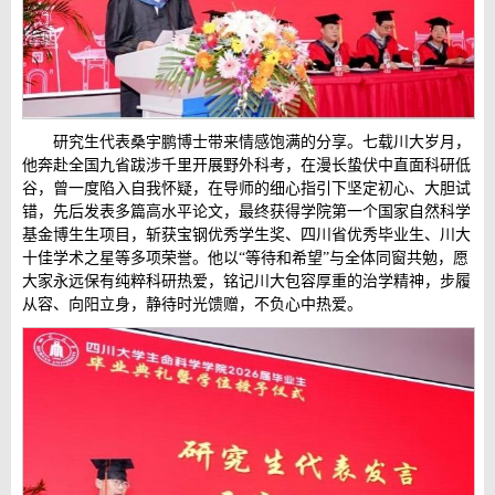
研究生代表桑宇鹏博士带来情感饱满的分享。七载川大岁月，
他奔赴全国九省跋涉千里开展野外科考，在漫长蛰伏中直面科研低
谷，曾一度陷入自我怀疑，在导师的细心指引下坚定初心、大胆试
错，先后发表多篇高水平论文，最终获得学院第一个国家自然科学
基金博生生项目，斩获宝钢优秀学生奖、四川省优秀毕业生、川大
十佳学术之星等多项荣誉。他以“等待和希望”与全体同窗共勉，愿
大家永远保有纯粹科研热爱，铭记川大包容厚重的治学精神，步履
从容、向阳立身，静待时光馈赠，不负心中热爱。