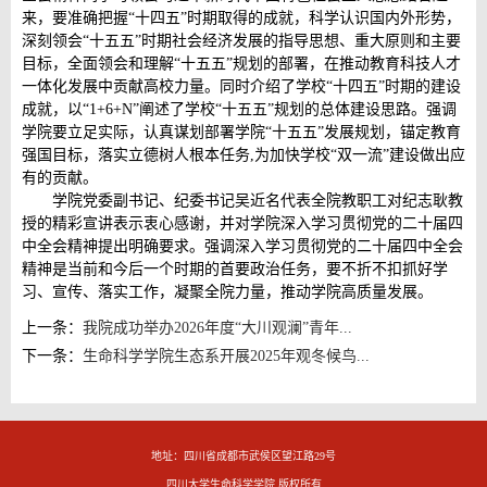
来，要准确把握“十四五”时期取得的成就，科学认识国内外形势，
深刻领会“十五五”时期社会经济发展的指导思想、重大原则和主要
目标，全面领会和理解“十五五”规划的部署，在推动教育科技人才
一体化发展中贡献高校力量。同时介绍了学校“十四五”时期的建设
成就，以“1+6+N”阐述了学校“十五五”规划的总体建设思路。强调
学院要立足实际，认真谋划部署学院“十五五”发展规划，锚定教育
强国目标，落实立德树人根本任务,为加快学校“双一流”建设做出应
有的贡献。
学院党委副书记、纪委书记吴近名代表全院教职工对纪志耿教
授的精彩宣讲表示衷心感谢，并对学院深入学习贯彻党的二十届四
中全会精神提出明确要求。强调深入学习贯彻党的二十届四中全会
精神是当前和今后一个时期的首要政治任务，要不折不扣抓好学
习、宣传、落实工作，凝聚全院力量，推动学院高质量发展。
上一条：
我院成功举办2026年度“大川观澜”青年...
下一条：
生命科学学院生态系开展2025年观冬候鸟...
地址：四川省成都市武侯区望江路29号
四川大学生命科学学院 版权所有