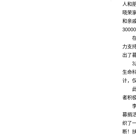
人和
晓荣
和亲
300
力支
出了
生命
计，
者积
募捐
织了
断！