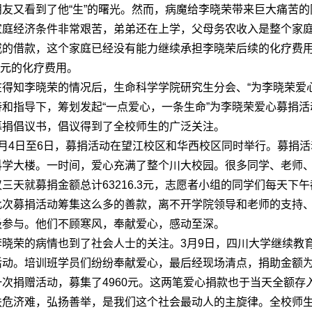
朋友又看到了他“生”的曙光。然而，病魔给李晓荣带来巨大痛苦
家庭经济条件非常艰苦，弟弟还在上学，父母务农收入是整个家
戚的借款，这个家庭已经没有能力继续承担李晓荣后续的化疗费用
00元的化疗费用。
在得知李晓荣的情况后，生命科学学院研究生分会、“为李晓荣爱
持和指导下，筹划发起“一点爱心，一条生命”为李晓荣爱心募捐
募捐倡议书，倡议得到了全校师生的广泛关注。
3月4日至6日，募捐活动在望江校区和华西校区同时举行。募捐
科学大楼。一时间，爱心充满了整个川大校园。很多同学、老师
仅三天就募捐金额总计63216.3元，志愿者小组的同学们每天
此次募捐活动筹集这么多的善款，离不开学院领导和老师的支持、
极参与。他们不顾寒风，奉献爱心，感动至深。
李晓荣的病情也到了社会人士的关注。3月9日，四川大学继续教
活动。培训班学员们纷纷奉献爱心，最后经现场清点，捐助金额为1
一次捐赠活动，募集了4960元。这两笔爱心捐款也于当天全额
扶危济难，弘扬善举，是我们这个社会最动人的主旋律。全校师