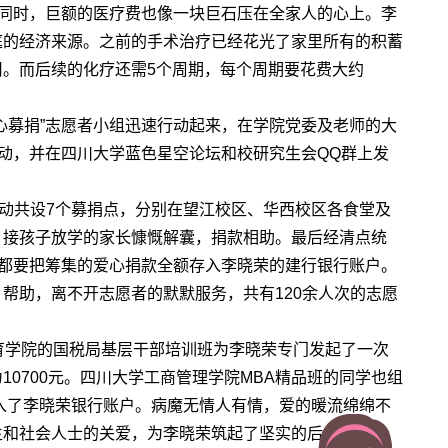
的同时，巨额的医疗费也像一块巨石压在全家人的心上。李
庭的经济来源。之前的手术治疗已经花光了家里所有的积蓄
。而后续的化疗还需5个周期，每个周期要花费大约
心募捐”志愿者小组迅速行动起来，在学院党委及老师的大
活动，并在四川大学蓝色星空论坛和校研究生会QQ群上发
活动共设7个募捐点，分别在望江校区、华西校区各食堂及
、接孩子放学的家长慷慨解囊，捐款相助。最后经清点统
下午都要把筹集的爱心捐款全额存入李晓荣的建行银行账户。
帮助，离不开志愿者的默默服务，共有120余人次的志愿
育学院的国税局基层干部培训班为李晓荣专门发起了一次
0700元。四川大学工商管理学院MBA精品班的同学也组
存入了李晓荣银行账户。病魔无情人有情，爱的暖流绵绵不
生和社会人士的关爱，为李晓荣筑起了坚实的后盾。