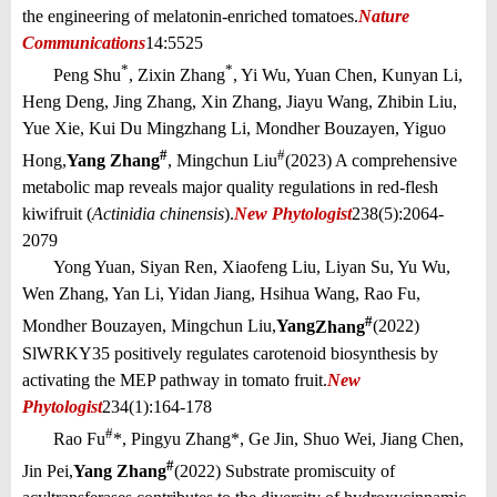
the engineering of melatonin-enriched tomatoes.
Nature
Communications
14:5525
*
*
Peng Shu
, Zixin Zhang
, Yi Wu, Yuan Chen, Kunyan Li,
Heng Deng, Jing Zhang, Xin Zhang, Jiayu Wang, Zhibin Liu,
Yue Xie, Kui Du Mingzhang Li, Mondher Bouzayen, Yiguo
#
#
Hong,
Yang Zhang
, Mingchun Liu
(2023) A comprehensive
metabolic map reveals major quality regulations in red-flesh
kiwifruit (
Actinidia chinensis
).
New Phytologist
238(5):2064-
2079
Yong Yuan, Siyan Ren, Xiaofeng Liu, Liyan Su, Yu Wu,
Wen Zhang, Yan Li, Yidan Jiang, Hsihua Wang, Rao Fu,
#
Mondher Bouzayen, Mingchun Liu,
Yang
Zhang
(2022)
SlWRKY35 positively regulates carotenoid biosynthesis by
activating the MEP pathway in tomato fruit.
New
Phytologist
234(1):164-178
#
Rao Fu
*, Pingyu Zhang*, Ge Jin, Shuo Wei, Jiang Chen,
#
Jin Pei,
Yang Zhang
(2022) Substrate promiscuity of