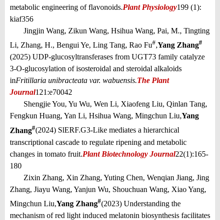
metabolic engineering of flavonoids.
Plant Physiology
199 (1):
kiaf356
Jingjin Wang, Zikun Wang, Hsihua Wang, Pai, M., Tingting
#
#
Li, Zhang, H., Bengui Ye, Ling Tang, Rao Fu
,
Yang Zhang
(2025) UDP-glucosyltransferases from UGT73 family catalyze
3-O-glucosylation of isosteroidal and steroidal alkaloids
in
Fritillaria unibracteata var. wabuensis.
The Plant
Journal
121:e70042
Shengjie You, Yu Wu, Wen Li, Xiaofeng Liu, Qinlan Tang,
Fengkun Huang, Yan Li, Hsihua Wang, Mingchun Liu,
Yang
#
Zhang
(2024) SlERF.G3-Like mediates a hierarchical
transcriptional cascade to regulate ripening and metabolic
changes in tomato fruit.
Plant Biotechnology Journal
22(1):165-
180
Zixin Zhang, Xin Zhang, Yuting Chen, Wenqian Jiang, Jing
Zhang, Jiayu Wang, Yanjun Wu, Shouchuan Wang, Xiao Yang,
#
Mingchun Liu,
Yang Zhang
(2023) Understanding the
mechanism of red light induced melatonin biosynthesis facilitates