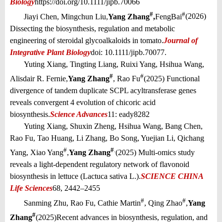
Biology
https://doi.org/10.1111/jipb.70066
#
#
Jiayi Chen, Mingchun Liu,
Yang Zhang
,
Feng
Bai
(2026)
Dissecting the biosynthesis, regulation and metabolic
engineering of steroidal glycoalkaloids in tomato.
Journal of
Integrative Plant Biology
doi: 10.1111/jipb.70077.
Yuting Xiang, Tingting Liang, Ruixi Yang, Hsihua Wang,
#
#
Alisdair R. Fernie,
Yang Zhang
, Rao Fu
(2025) Functional
divergence of tandem duplicate SCPL acyltransferase genes
reveals convergent 4 evolution of chicoric acid
biosynthesis.
Science Advances
11: eady8282
Yuting Xiang, Shuxin Zheng, Hsihua Wang, Bang Chen,
Rao Fu, Tao Huang, Li Zhang, Bo Song, Yuejian Li, Qichang
#
#
.
Yang, Xiao Yang
,
Yang Zhang
(2025) Multi-omics study
reveals a light-dependent regulatory network of flavonoid
biosynthesis in lettuce (Lactuca sativa L.).
SCIENCE CHINA
Life Sciences
68, 2442–2455
#
#
Sanming Zhu, Rao Fu, Cathie Martin
, Qing Zhao
,
Yang
#
Zhang
(2025)
Recent advances in biosynthesis, regulation, and