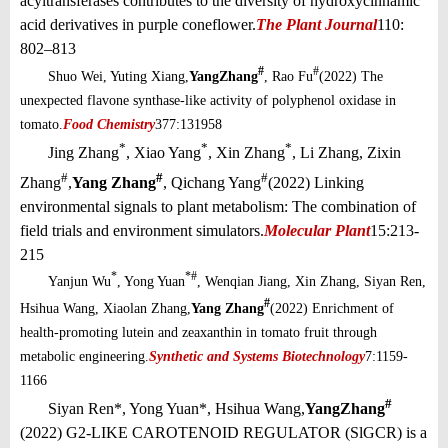
acyltransferases contributes to the diversity of hydroxycinnamic
acid derivatives in purple coneflower.
The Plant Journal
110:
802–813
#
#
Shuo Wei, Yuting Xiang,
Yang
Zhang
, Rao Fu
(2022) The
unexpected flavone synthase-like activity of polyphenol oxidase in
tomato.
Food Chemistry
377:131958
*
*
*
Jing Zhang
, Xiao Yang
, Xin Zhang
, Li Zhang, Zixin
#
#
#
Zhang
,
Yang Zhang
, Qichang Yang
(2022) Linking
environmental signals to plant metabolism: The combination of
field trials and environment simulators.
Molecular Plant
15:213-
215
*
*#
Yanjun Wu
, Yong Yuan
, Wenqian Jiang, Xin Zhang, Siyan Ren,
#
Hsihua Wang, Xiaolan Zhang,
Yang Zhang
(2022) Enrichment of
health-promoting lutein and zeaxanthin in tomato fruit through
metabolic engineering.
Synthetic and Systems Biotechnology
7:1159-
1166
#
Siyan Ren*, Yong Yuan*, Hsihua Wang,
Yang
Zhang
(2022) G2-LIKE CAROTENOID REGULATOR (SlGCR) is a