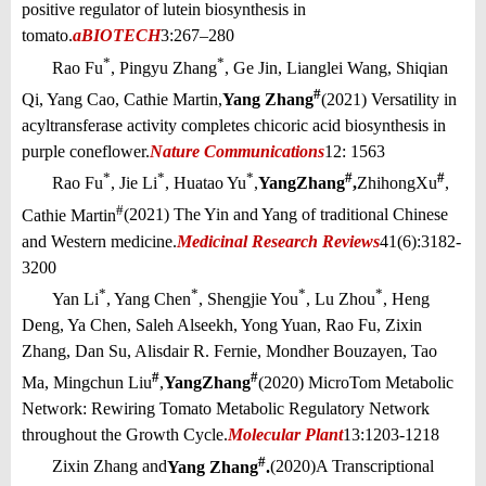
positive regulator of lutein biosynthesis in
tomato.
aBIOTECH
3:267–280
*
*
Rao Fu
, Pingyu Zhang
, Ge Jin, Lianglei Wang, Shiqian
#
Qi, Yang Cao, Cathie Martin,
Yang Zhang
(2021) Versatility in
acyltransferase activity completes chicoric acid biosynthesis in
purple coneflower.
Nature Communications
12: 1563
*
*
*
#
#
Rao Fu
, Jie Li
, Huatao Yu
,
Yang
Zhang
,
Zhihong
Xu
,
#
Cathie Martin
(2021) The Yin and Yang of traditional Chinese
and Western medicine.
Medicinal Research Reviews
41(6):3182-
3200
*
*
*
*
Yan Li
, Yang Chen
, Shengjie You
, Lu Zhou
, Heng
Deng, Ya Chen, Saleh Alseekh, Yong Yuan, Rao Fu, Zixin
Zhang, Dan Su, Alisdair R. Fernie, Mondher Bouzayen, Tao
#
#
Ma, Mingchun Liu
,
Yang
Zhang
(2020) MicroTom Metabolic
Network: Rewiring Tomato Metabolic Regulatory Network
throughout the Growth Cycle.
Molecular Plant
13:1203-1218
#
Zixin Zhang and
Yang Zhang
.
(2020)
A Transcriptional