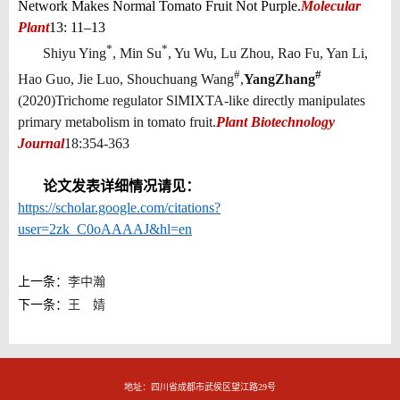
Network Makes Normal Tomato Fruit Not Purple.
Molecular
Plant
13: 11–13
*
*
Shiyu Ying
, Min Su
, Yu Wu, Lu Zhou, Rao Fu, Yan Li,
#
#
Hao Guo, Jie Luo, Shouchuang Wang
,
Yang
Zhang
(2020)
Trichome regulator SlMIXTA‐like directly manipulates
primary metabolism in tomato fruit.
Plant Biotechnology
Journal
18:354-363
论文发表详细情况请见：
https://scholar.google.com/citations?
user=2zk_C0oAAAAJ&hl=en
上一条：
李中瀚
下一条：
王 婧
地址：四川省成都市武侯区望江路29号