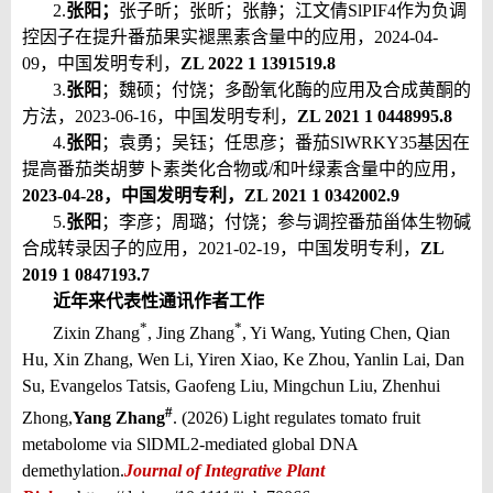
2.
张阳；
张子昕；张昕；张静；江文倩
SlPIF4
作为负调
控因子在提升番茄果实褪黑素含量中的应用，
2024-04-
09
，中国发明专利，
ZL 2022 1 1391519.8
3.
张阳
；魏硕；付饶；
多酚氧化酶的应用及合成黄酮的
方法，
2023-06-16
，中国发明专利，
ZL 2021 1 0448995.8
4.
张阳
；袁勇；吴钰；任思彦；番茄
SlWRKY35
基因在
提高番茄类胡萝卜素类化合物或
/
和叶绿素含量中的应用，
2023-04-28
，中国发明专利，
ZL 2021 1 0342002.9
5.
张阳
；李彦；周璐；付饶；参与调控番茄甾体生物碱
合成转录因子的应用，
2021-02-19
，中国发明专利，
ZL
2019 1 0847193.7
近年来代表性通讯作者工作
*
*
Zixin Zhang
, Jing Zhang
, Yi Wang, Yuting Chen, Qian
Hu, Xin Zhang, Wen Li, Yiren Xiao, Ke Zhou, Yanlin Lai, Dan
Su, Evangelos Tatsis, Gaofeng Liu, Mingchun Liu, Zhenhui
#
Zhong,
Yang Zhang
. (2026) Light regulates tomato fruit
metabolome via SlDML2-mediated global DNA
demethylation.
Journal of Integrative Plant