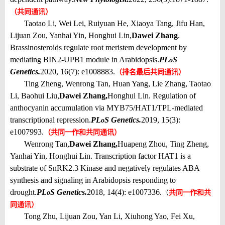
（共同通讯）
Taotao Li, Wei Lei, Ruiyuan He, Xiaoya Tang, Jifu Han,
Lijuan Zou, Yanhai Yin, Honghui Lin,
Dawei Zhang
.
Brassinosteroids regulate root meristem development by
mediating BIN2-UPB1 module in Arabidopsis.
PL
S
o
Genetics.
2020, 16(7): e1008883.
（排名最后共同通讯）
Ting Zheng, Wenrong Tan, Huan Yang, Lie Zhang, Taotao
Li, Baohui Liu,
Dawei Zhang,
Honghui Lin. Regulation of
anthocyanin accumulation via MYB75/HAT1/TPL-mediated
transcriptional repression.
PL
S Genetics.
2019, 15(3):
o
e1007993.
（
共同一作和
共同通讯）
Wenrong Tan,
Dawei Zhang,
Huapeng Zhou, Ting Zheng,
Yanhai Yin, Honghui Lin. Transcription factor HAT1 is a
substrate of SnRK2.3 Kinase and negatively regulates ABA
synthesis and signaling in Arabidopsis responding to
drought.
PL
S Genetics.
2018, 14(4): e1007336.
o
（
共同一作和共
同通讯）
Tong Zhu, Lijuan Zou, Yan Li, Xiuhong Yao, Fei Xu,