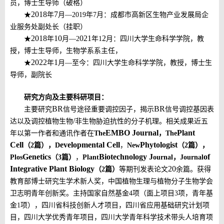
员，博士生导师（破格）
2018
7
★
年
月
—
2019
年
7
月：成都
市高新区生物产业发展局企
业
服务
处副处长（
挂职
）
2018
10
021
2
★
年
月
—
2
年
1
月：四川大学生命科学学院，教
授，博士生导师，生物学系系主任，
2022
1
★
年
月
—至今：四川大学生命科学学院，教授，博士生
导师，副院长
研究方向及主要科研项目：
BR
BR
主要研究
信号途径重要调控因子，揭示
信号调控基因表
/
达以及调控植物生物
非生物胁迫抗性的分子机理。相关成果近五
EMBO Journal
Plant
年以第一作者和通讯作者在
The
，
The
Cell
evelopmental Cell
Phytologist
（
2
篇），
D
，
New
（
2
篇），
Genetics
Biotechnology J
of
Plos
（
3
篇）
，
Plant
ournal
，
Journal
Integrative Plant Biology
20
（
2
篇）
等期刊发表论文
余篇。获得
教育部博士研究生学术新人奖，中国植物生理与植物分子生物学会
卫志明青年创新奖。主持国家自然基金
4
项（面上项目
3
项，青年基
金
1
项），四川省科技创新人才项目，四川省应用基础研究计划项
目，四川大学优秀青年项目，四川大学青年科学技术带头人培育项