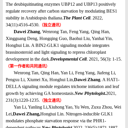
The deubiquitinating enzymes UBP12 and UBP13 positively
regulate recovery after carbon starvation by modulating BES1
stability in Arabidopsis thaliana.
The Plant Cell
. 2022,
34(11):
4516-4530.
（独立通讯）
Dawei Zhang
, Wenrong Tan, Feng Yang, Qing Han,
Xingguang Deng, Hongqing Guo, Baohui Liu, Yanhai Yin,
Honghui Lin. A BIN2-GLK1 signaling module integrates
brassinosteroid and light signaling to repress chloroplast
development in the dark.
Developmental Cell
. 2021, 56(3): 1-15.
（第一
作者
和共同通讯）
Wenrong Tan, Qing Han, Yan Li, Feng Yang, Jiafeng Li,
Pengxu Li, Xiumei Xu, Honghui Lin,
Dawei Zhang
. A HAT1-
DELLA signaling module regulates trichome initiation and leaf
growth by achieving GA homeostasis.
New Phytologist
.
2021,
231(3):1220-1235.
（独立通讯）
Yan Li, Yanling Li
,
Xiuhong Yao, Yu Wen, Zuxu Zhou, Wei
Lei,
Dawei Zhang,
Hong
ui Lin. Nitrogen-inducible GLK1
h
modulates phosphate starvation response via the PHR1-
dependent pathway.
New Phytologist
.
2022, 236(5):1871-1887.