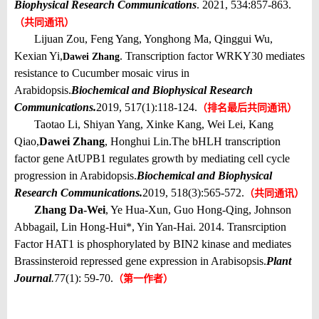
Biophysical Research Communications
. 2021, 534:857-863.
（共同通讯）
Lijuan Zou, Feng Yang, Yonghong Ma, Qinggui Wu,
Kexian Yi,
. Transcription factor WRKY30 mediates
Dawei Zhang
resistance to Cucumber mosaic virus in
Arabidopsis.
Biochemical and Biophysical Research
Communications.
2019, 517(1):118-124.
（
排名最后共同通讯
）
Taotao Li, Shiyan Yang, Xinke Kang, Wei Lei, Kang
Qiao,
Dawei Zhang
, Honghui Lin.
The bHLH transcription
factor gene AtUPB1 regulates growth by mediating cell cycle
progression in Arabidopsis.
Biochemical and Biophysical
Research Communications.
2019, 518(3):565-572.
（共同通讯）
Zhang Da-Wei
, Ye Hua-Xun, Guo Hong-Qing, Johnson
Abbagail, Lin Hong-Hui
*
, Yin Yan-Hai. 2014. Transrciption
Factor HAT1 is phosphorylated by BIN2 kinase and mediates
Brassinsteroid repressed gene expression in Arabisopsis.
Plant
Journal
.
77(1): 59-70.
（
第一作者
）