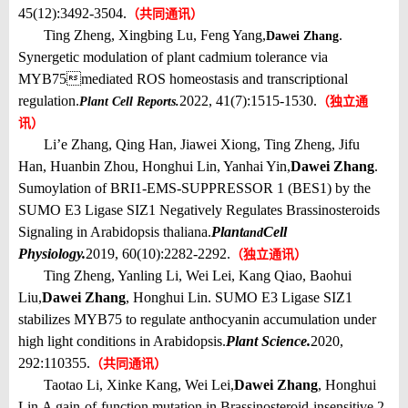
45(12):3492-3504.
（共同通讯）
Ting Zheng, Xingbing Lu, Feng Yang,
.
Dawei Zhang
Synergetic modulation of plant cadmium tolerance via
MYB75mediated ROS homeostasis and transcriptional
regulation.
2022, 41(7):1515-1530.
Plant Cell Reports.
（独立通
讯）
Li’e Zhang, Qing Han, Jiawei Xiong, Ting Zheng, Jifu
Han, Huanbin Zhou, Honghui Lin, Yanhai Yin,
Dawei Zhang
.
Sumoylation of BRI1-EMS-SUPPRESSOR 1 (BES1) by the
SUMO E3 Ligase SIZ1 Negatively Regulates Brassinosteroids
Signaling in Arabidopsis thaliana.
Plant
Cell
and
Physiology.
2019, 60(10):2282-2292.
（
独立通讯
）
Ting Zheng, Yanling Li, Wei Lei, Kang Qiao, Baohui
Liu,
Dawei Zhang
, Honghui Lin
. SUMO E3 Ligase SIZ1
stabilizes MYB75 to regulate anthocyanin accumulation under
high light conditions in Arabidopsis.
Plant Science.
2020,
292:110355.
（共同通讯）
Taotao Li, Xinke Kang, Wei Lei,
Dawei Zhang
, Honghui
Lin.
A gain-of-function mutation in Brassinosteroid-insensitive 2