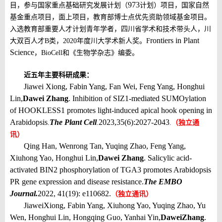
973
目，参与国家重点基础研究发展计划（
计划）项目，国家自然
基金重点项目，面上项目，教育部博士点优先资助领域基金项目。
入选教育部重要人才计划青年学者，四川省
学术
和
技术带头人
，川
rontiers in Plant
大双百人才
B
类，
2020
年度川大学术新人奖
。
F
Science
，
BioCell
和《生物学
杂志
》编委
。
近五年主要科研成果：
Jiawei Xiong, Fabin Yang, Fan Wei, Feng Yang, Honghui
Lin,
Dawei Zhang
. Inhibition of SIZ1-mediated SUMOylation
of HOOKLESS1 promotes light-induced apical hook opening in
Arabidopsis
The Plant Cell
2023,
35(6):2027-2043
.
.
.
（独立通
讯）
Qing Han, Wenrong Tan, Yuqing Zhao, Feng Yang,
Xiuhong Yao, Honghui Lin,
Dawei Zhang
. Salicylic acid-
activated BIN2 phosphorylation of TGA3 promotes Arabidopsis
PR gene expression and disease resistance.
The EMBO
Journal.
2022, 41(19): e110682.
（独立通讯）
Jiawei
Xiong
, Fabin Yang, Xiuhong Yao, Yuqing Zhao, Yu
Wen, Honghui Lin, Hongqing Guo, Yanhai Yin,
Dawei
Zhang
.