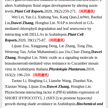
alters Arabidopsis floral organ development by altering auxin
levels.
Plant Cell Reports.
2020, 39(2):259-271.
（共同通讯）
Wei Lei, Yan Li, Xiuhong Yao, Kang Qiao,
Lin
Wei, Baohui
Liu,
Dawei Zhang
, Honghui Lin
. NAP is involved in GA-
mediated chlorophyll degradation and leaf senescence by
interacting with DELLAs in Arabidopsis.
Plant Cell
Reports.
2020, 39(1):75-87.
（共同通讯）
Lijuan Zou, Xingguang Deng, Lie Zhang, Tong Zhu,
Wenrong Tan, Arfan Muhammad,
Chao Zhang,
Dawei
Lijun Zhu,
Zhang
, Honghui Lin. Nitric oxide as a signaling molecule in
brassinosteroid-mediated virus resistance to Cucumber mosaic
virus in Arabidopsis thaliana.
Physiologia Plantarum.
2018,
163(2): 196-210.
（共同通讯）
Taotao Li, Bingbing Li, Lianzhe Wang, Zhaohui Xie,
Xiaotao Wang, Lijuan Zou,
Dawei Zhang
, Honghui Lin.
Phytochrome-interacting factor 4 (PIF4) inhibits expression of
SHORT HYPOCOTYL 2 (SHY2) to promote hypocotyl
growth during shade avoidance in Arabidopsis.
Biochemical and