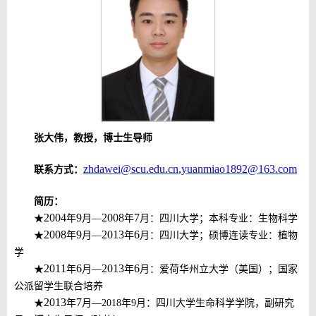
张大伟，
教授，博士生导师
zhdawei@scu.edu.cn
,
yuanmiao1892@163.com
联系方式：
简历：
2004
9
2008
7
★
年
月
—
年
月：
四川大学；
本科
专业：生物科学
2008
9
2013
6
★
年
月
—
年
月：
四川大学；硕博连读
专业：植物
学
2011
6
2013
6
★
年
月
—
年
月：爱荷华州立大学（美国）；
国家
公派留学生联合培养
2013
7
★
年
月
—
2018
年
9
月：四川大学生命科学学院，副研究