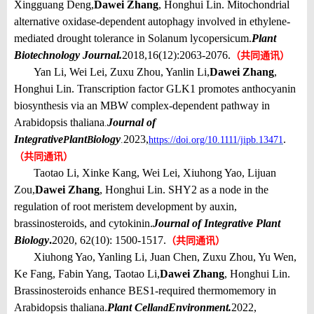
Xingguang Deng,
Dawei Zhang
, Honghui Lin. Mitochondrial
alternative oxidase-dependent autophagy involved in ethylene-
mediated drought tolerance in Solanum lycopersicum.
Plant
Biotechnology Journal.
2018,16(12):2063-2076.
（共同通讯）
Yan Li, Wei Lei, Zuxu Zhou, Yanlin Li,
Dawei Zhang
,
Honghui Lin. Transcription factor GLK1 promotes anthocyanin
biosynthesis via an MBW complex-dependent pathway in
Arabidopsis thaliana
Journal of
.
Integrative
lant
iology
2023,
.
P
B
.
https://doi.org/10.1111/jipb.13471
（共同通讯）
Taotao Li, Xinke Kang, Wei Lei, Xiuhong Yao, Lijuan
Zou,
Dawei Zhang
, Honghui Lin. SHY2 as a node in the
regulation of root meristem development by auxin,
brassinosteroids, and cytokinin.
Journal of Integrative Plant
Biology
.
2020, 62(10): 1500-1517.
（共同通讯）
Xiuhong Yao, Yanling Li, Juan Chen, Zuxu Zhou, Yu Wen,
Ke Fang, Fabin Yang, Taotao Li,
Dawei Zhang
, Honghui Lin.
Brassinosteroids enhance BES1-required thermomemory in
Arabidopsis thaliana.
Plant Cell
Environment.
2022,
and