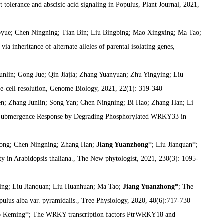
olerance and abscisic acid signaling in Populus, Plant Journal, 2021,
oyue; Chen Ningning; Tian Bin; Liu Bingbing; Mao Xingxing; Ma Tao;
 inheritance of alternate alleles of parental isolating genes,
Junlin; Gong Jue; Qin Jiajia; Zhang Yuanyuan; Zhu Yingying; Liu
gle-cell resolution, Genome Biology, 2021, 22(1): 319-340
en; Zhang Junlin; Song Yan; Chen Ningning; Bi Hao; Zhang Han; Li
e Submergence Response by Degrading Phosphorylated WRKY33 in
Song; Chen Ningning; Zhang Han;
Jiang Yuanzhong
*; Liu Jianquan*;
 in Arabidopsis thaliana., The New phytologist, 2021, 230(3): 1095-
ing; Liu Jianquan; Liu Huanhuan; Ma Tao;
Jiang Yuanzhong
*; The
opulus alba var. pyramidalis., Tree Physiology, 2020, 40(6):717-730
uo Keming*; The WRKY transcription factors PtrWRKY18 and