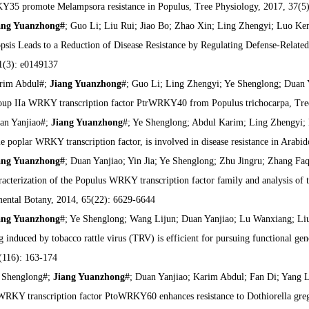
35 promote Melampsora resistance in Populus, Tree Physiology, 2017, 37(5
ang Yuanzhong#
; Guo Li; Liu Rui; Jiao Bo; Zhao Xin; Ling Zhengyi; Luo K
psis Leads to a Reduction of Disease Resistance by Regulating Defense-Relate
1(3): e0149137
rim Abdul#;
Jiang Yuanzhong
#; Guo Li; Ling Zhengyi; Ye Shenglong; Duan Y
oup IIa WRKY transcription factor PtrWRKY40 from Populus trichocarpa, Tre
an Yanjiao#;
Jiang Yuanzhong
#; Ye Shenglong; Abdul Karim; Ling Zhengyi; 
le poplar WRKY transcription factor, is involved in disease resistance in Arabid
ang Yuanzhong#
; Duan Yanjiao; Yin Jia; Ye Shenglong; Zhu Jingru; Zhang F
acterization of the Populus WRKY transcription factor family and analysis of the
ental Botany, 2014, 65(22): 6629-6644
ang Yuanzhong
#; Ye Shenglong; Wang Lijun; Duan Yanjiao; Lu Wanxiang; Li
ng induced by tobacco rattle virus (TRV) is efficient for pursuing functional ge
(116): 163-174
 Shenglong#;
Jiang Yuanzhong
#; Duan Yanjiao; Karim Abdul; Fan Di; Yang Li
WRKY transcription factor PtoWRKY60 enhances resistance to Dothiorella grega