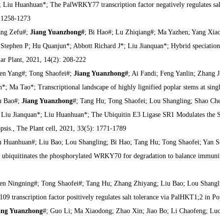
 Liu Huanhuan*; The PalWRKY77 transcription factor negatively regulates salt t
 1258-1273
ng Zefu#;
Jiang Yuanzhong#
; Bi Hao#; Lu Zhiqiang#; Ma Yazhen; Yang Xia
 Stephen P; Hu Quanjun*; Abbott Richard J*; Liu Jianquan*; Hybrid speciation via
ar Plant, 2021, 14(2): 208-222
en Yang#; Tong Shaofei#;
Jiang Yuanzhong#
; Ai Fandi; Feng Yanlin; Zhang 
n*; Ma Tao*; Transcriptional landscape of highly lignified poplar stems at sin
u Bao#;
Jiang Yuanzhong
#; Tang Hu; Tong Shaofei; Lou Shangling; Shao Ch
 Liu Jianquan*; Liu Huanhuan*; The Ubiquitin E3 Ligase SR1 Modulates th
psis., The Plant cell, 2021, 33(5): 1771-1789
u Huanhuan#; Liu Bao; Lou Shangling; Bi Hao; Tang Hu; Tong Shaofei; Yan 
biquitinates the phosphorylated WRKY70 for degradation to balance immunity
en Ningning#; Tong Shaofei#; Tang Hu; Zhang Zhiyang; Liu Bao; Lou Shangl
09 transcription factor positively regulates salt tolerance via PalHKT1;2 in P
ang Yuanzhong
#; Guo Li; Ma Xiaodong; Zhao Xin; Jiao Bo; Li Chaofeng; L