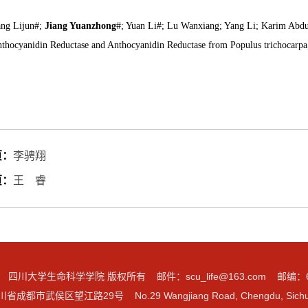
ng Lijun#;
Jiang Yuanzhong
#; Yuan Li#; Lu Wanxiang; Yang Li; Karim Abdu
thocyanidin Reductase and Anthocyanidin Reductase from Populus trichocarp
页：
李骋翔
页：
王 睿
四川大学生命科学学院 版权所有 邮件：
scu_life@163.com
邮编：61
成都市武侯区望江路29号 No.29 Wangjiang Road, Chengdu, Sichuan