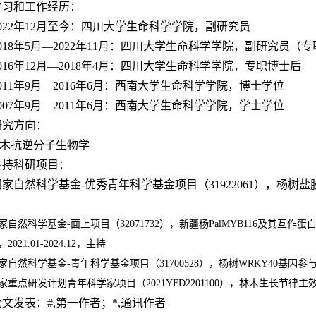
学习和工作经历：
022
年
12
月至今：四川大学生命科学学院，副研究员
018
年
5
月—
2022
年
11
月：四川大学生命科学学院，副研究员（专
016
年
12
月—
2018
年
4
月：四川大学生命科学学院，专职博士后
011
年
9
月—
2016
年
6
月：西南大学生命科学学院，博士学位
007
年
9
月—
2011
年
6
月：西南大学生命科学学院，学士学位
研究方向：
木抗逆分子生物学
主持科研项目：
国家自然科学基金
-
优秀青年科学基金项目（
31922061
），杨树盐
家自然科学基金
-
面上项目（
32071732
），新疆杨
PalMYB116
及其互作蛋
，
2021.01-2024.12
，主持
家自然科学基金
-
青年科学基金项目（
31700528
），杨树
WRKY40
基因参
家重点研发计划青年科学家项目（
2021YFD2201100
），林木生长节律主
论文发表：
#,
第一作者；
*,
通讯作者