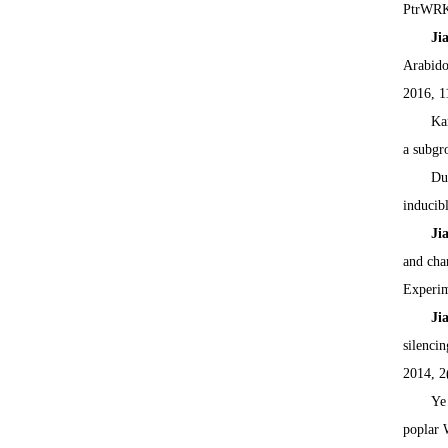
PtrWRKY
Ji
Arabido
2016, 1
Ka
a subgr
Du
inducib
Ji
and char
Experim
Ji
silenci
2014, 2
Ye
poplar 