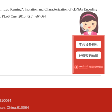
l; Luo Keming*; Isolation and Characterization of cDNAs Encoding
a, PLoS One, 2013, 8(5): e64664
平台设备预约
经费报销系统
0064
, China,610064