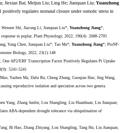
 Jiexian Bai; Meijun Liu; Ling He; Jianquan Liu;
Yuanzhong
ositively regulates stomatal closure under osmotic stress in
 Wensen Shi; Jiacong Li; Jianquan Liu*;
Yuanzhong Jiang
*;
esponse in poplar, Plant Physiology, 2022, 190(4): 2688-2705
ng; Yang Chen; Jianquan Liu*; Tao Ma*;
Yuanzhong Jiang
*; PtoNF-
 Genome Biology, 2022, 23(1):148
; One AP2/ERF Transcription Factor Positively Regulates Pi Uptake
23(9): 5241-5241
ng Mao; Yazhen Ma; Dafu Ru; Cheng Zhang; Guoqian Hao; Jing Wang;
causing reproductive isolation and speciation across two genera.
en Yang; Zhang Junlin; Lou Shangling; Liu Huanhuan; Liu Jianquan;
lates ABA-dependent drought tolerance via ubiquitination of
Yang; Bi Hao; Zhang Zhiyang; Lou Shangling; Tang Hu; Liu Jianquan;