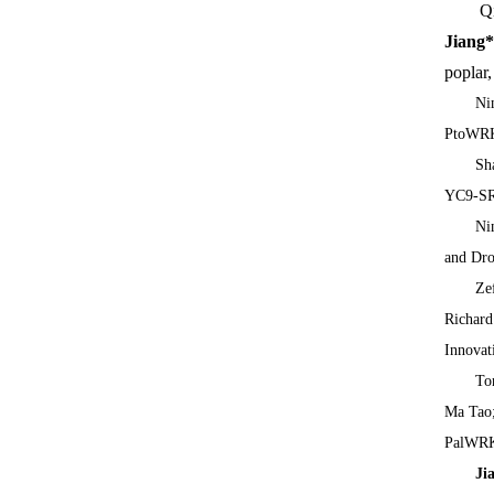
Q
Jiang*
poplar
Ni
PtoWRKY
Sh
YC9-SRM
Ni
and Dro
Ze
Richard
Innovat
To
Ma Tao
PalWRKY
Ji