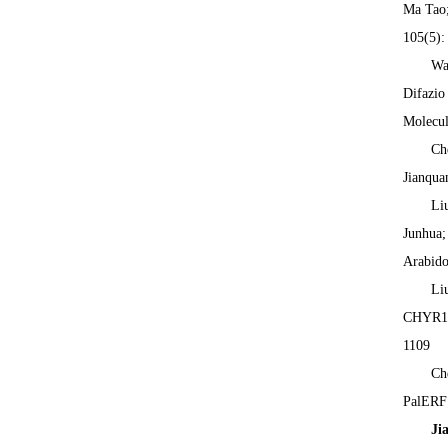
Ma Tao;
105(5):
Wa
Difazio
Molecul
Ch
Jianqua
Li
Junhua;
Arabido
Li
CHYR1 u
1109
Ch
PalERF1
Ji