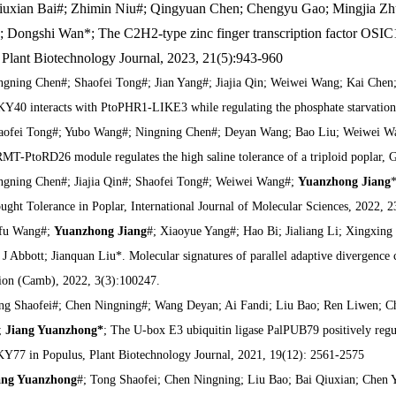
iuxian Bai#; Zhimin Niu#; Qingyuan Chen; Chengyu Gao; Mingjia Zhu;
; Dongshi Wan*; The C2H2‐type zinc finger transcription factor OSIC1 p
, Plant Biotechnology Journal, 2023, 21(5):943-960
ngning Chen#; Shaofei Tong#; Jian Yang#; Jiajia Qin; Weiwei Wang; Kai Chen;
40 interacts with PtoPHR1-LIKE3 while regulating the phosphate starvation r
aofei Tong#; Yubo Wang#; Ningning Chen#; Deyan Wang; Bao Liu; Weiwei Wa
T-PtoRD26 module regulates the high saline tolerance of a triploid poplar,
ngning Chen#; Jiajia Qin#; Shaofei Tong#; Weiwei Wang#;
Yuanzhong Jiang
*
ught Tolerance in Poplar, International Journal of Molecular Sciences, 2022, 
fu Wang#;
Yuanzhong Jiang
#; Xiaoyue Yang#; Hao Bi; Jialiang Li; Xingxi
 J Abbott; Jianquan Liu*. Molecular signatures of parallel adaptive divergence 
ion (Camb), 2022, 3(3):100247.
ng Shaofei#; Chen Ningning#; Wang Deyan; Ai Fandi; Liu Bao; Ren Liwen; Ch
;
Jiang Yuanzhong*
; The U-box E3 ubiquitin ligase PalPUB79 positively regu
77 in Populus, Plant Biotechnology Journal, 2021, 19(12): 2561-2575
ang Yuanzhong
#; Tong Shaofei; Chen Ningning; Liu Bao; Bai Qiuxian; Chen 