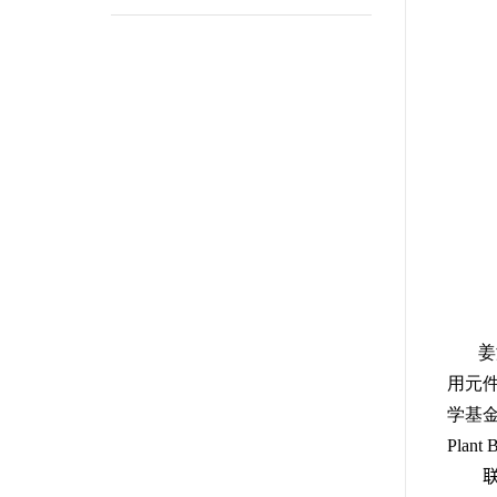
姜
用元
学基
Plant 