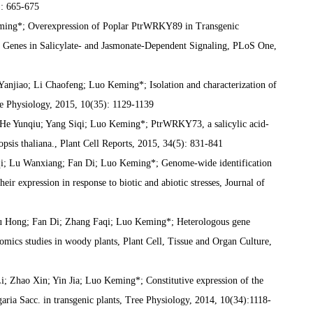
): 665-675
eming*; Overexpression of Poplar PtrWRKY89 in Transgenic
d Genes in Salicylate- and Jasmonate-Dependent Signaling, PLoS One,
anjiao; Li Chaofeng; Luo Keming*; Isolation and characterization of
e Physiology, 2015, 10(35): 1129-1139
He Yunqiu; Yang Siqi; Luo Keming*; PtrWRKY73, a salicylic acid-
opsis thaliana., Plant Cell Reports, 2015, 34(5): 831-841
aqi; Lu Wanxiang; Fan Di; Luo Keming*; Genome-wide identification
ir expression in response to biotic and abiotic stresses, Journal of
u Hong; Fan Di; Zhang Faqi; Luo Keming*; Heterologous gene
nomics studies in woody plants, Plant Cell, Tissue and Organ Culture,
; Zhao Xin; Yin Jia; Luo Keming*; Constitutive expression of the
ria Sacc. in transgenic plants, Tree Physiology, 2014, 10(34):1118-