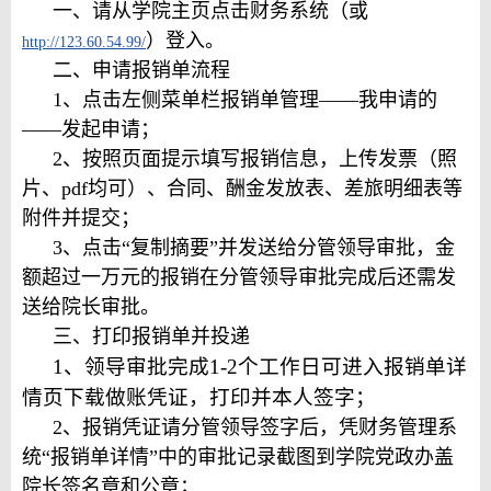
一、请从学院主页点击财务系统（或
）登入。
http://123.60.54.99/
二、申请报销单流程
1、点击左侧菜单栏报销单管理——我申请的
——发起申请；
2、按照页面提示填写报销信息，上传发票（照
片、pdf均可）、合同、酬金发放表、差旅明细表等
附件并提交；
3、点击“复制摘要”并发送给分管领导审批，金
额超过一万元的报销在分管领导审批完成后还需发
送给院长审批。
三、打印报销单并投递
1、领导审批完成1-2个工作日可进入
报销单详
情页
下载做账凭证，打印并本人签字；
2、报销凭证请分管领导签字后，凭财务管理系
统“报销单详情”中的审批记录截图到学院党政办盖
院长签名章和公章；