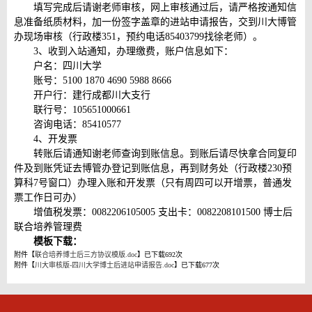
填写完成后请谢老师审核，网上审核通过后，请严格按通知信
息准备纸质材料，加一份签字盖章的进站申请报告，交到川大博管
办现场审核（行政楼351，预约电话85403799找徐老师）。
3、收到入站通知，办理缴费，账户信息如下：
户名：四川大学
账号：5100 1870 4690 5988 8666
开户行：建行成都川大支行
联行号：105651000661
咨询电话：85410577
4、开发票
转账后请通知谢老师查询到账信息。到账后请尽快拿合同复印
件及到账凭证去博管办登记到账信息，再到财务处（行政楼230预
算科7号窗口）办理入账和开发票（只有周四可以开增票，普通发
票工作日可办）
增值税发票：0082206105005 支出卡：0082208101500 博士后
联合培养管理费
模板下载：
附件【
联合培养博士后三方协议模版.doc
】已下载
692
次
附件【
川大审核版-四川大学博士后进站申请报告.doc
】已下载
677
次