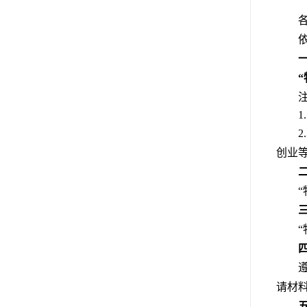
1
2
创业
请材