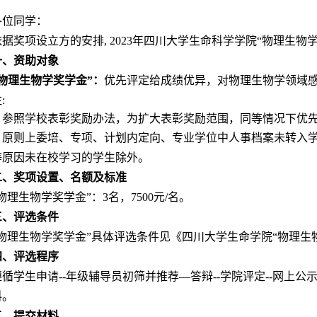
各位同学：
依据奖项设立方的安排
,
2023
年四川大学生命科学学院
“物理生物
一、资助对象
“物理生物学奖学金”：
优先评定给成绩优异，对物理生物学领域
注
:
.
参照学校表彰奖励办法
，为扩大表彰奖励范围，
同等情况下优
.
原则上委培、专项、计划内定向、专业学位中人事档案未转入
等原因未在校学习的学生除外。
二、奖项设置、名额及标准
“物理生物学奖学金”：
3
名，
7500元/名。
三、评选条件
“物理生物学奖学金”具体评选条件见《四川大学生命学院“物理生
四、评选程序
遵循学生申请
--年级辅导员初筛并推荐
—
答辩
--学院评定--网
料。
五、提交材料