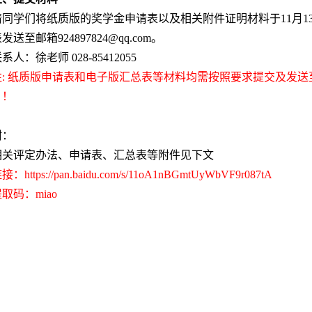
请同学们将纸质版的奖学金申请表以及相关附件证明材料于
11
月
1
表发送至邮箱
924897824
@qq.com。
联系人：徐老师
028-
85412055
注
: 纸质版申请表和电子版汇总表等材料均需按照要求提交及发
！！
附：
相关评定办法、申请表、汇总表等附件见下文
链接：
https://pan.baidu.com/s/11oA1nBGmtUyWbVF9r087tA
提取码：
miao