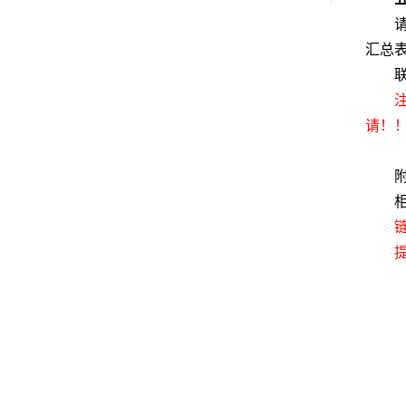
汇总
请！