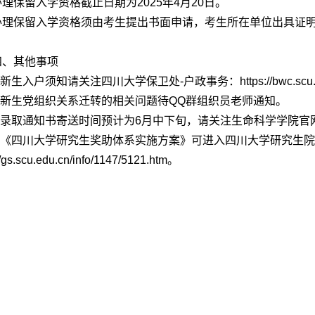
办理保留入学资格截止日期为2025年4月20日
。
办理保留入学资格须由考生提出书面申请，考生所在单位出具证
四、其他事项
1.新生入户须知请关注
四川大学保卫处
-
户政事务：https://bwc.scu.e
2.新生党组织关系迁转的相关问题待QQ群组织员老师通知。
3.录取通知书寄送时间预计为
6
月中下旬，请关注生命科学学院官
4.《四川大学研究生奖助体系实施方案》可进入
四川大学研究生院
//gs.scu.edu.cn/info/1147/5121.htm
。