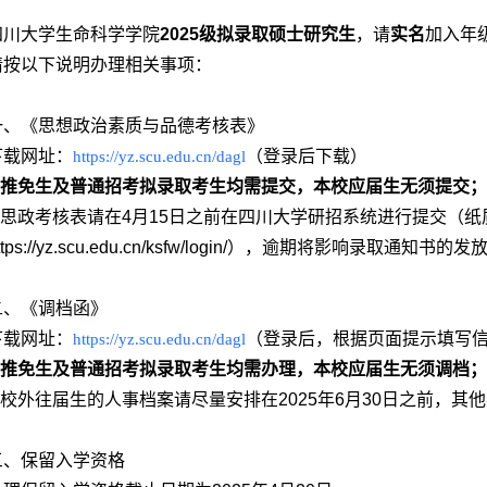
四川大学生命科学学院
2025级拟录取硕士研究生
，请
实名
加入年
请按以下说明办理相关事项：
一、《思想政治素质与品德考核表》
下载网址：
（登录后下载）
https://yz.scu.edu.cn/dagl
推免生及普通招考拟录取考生均需提交，本校应届生无须提交；
.思政考核
表
请在
4
月
15
日之前在四川大学研招系统进行
提交（
纸
tps://yz.scu.edu.cn/ksfw/login/），逾期将影响录取通知书的发
二
、《调档函》
下载网址：
（登录后，根据页面提示填写信
https://yz.scu.edu.cn/dagl
推免生及普通招考拟录取考生均需办理，本校应届生无须调档；
校外往届生的人事档案请尽量安排在
2025
年
6
月
30
日之前，
其他
三、保留入学资格