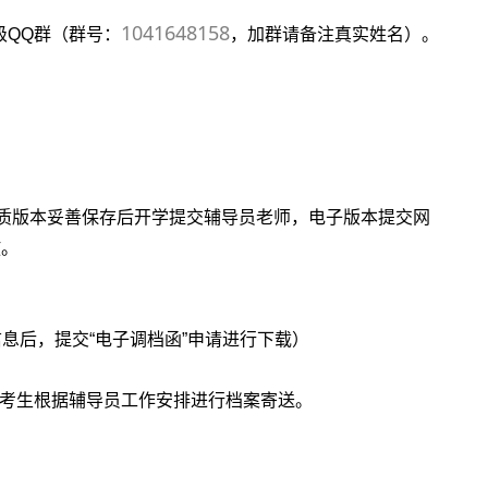
1041648158
级QQ群（群号：
，加群请备注真实姓名）。
质版本妥善保存后开学提交辅导员老师，电子版本提交
网
放。
息后，提交“电子调档函”申请进行下载）
考生根据辅导员工作安排进行档案寄送。