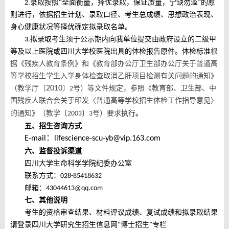
录取按照
“全面衡量，择优录取，保证质量，宁缺勿滥”的原
2.
则进行，依据招生计划、录取口径、考生总成绩、思想政治表现、
身心健康状况等择优确定拟录取名单。
拟录取考生须于公示期内向
我单位
提交由政府设立的二级甲
3.
等及以上医院或四川大学校医院出具的体检报告原件。体检标准
根
据《残疾人教育条例》和《教育部办公厅
卫生部办公厅关于普通高
等学校招生学生入学身体检查取消乙肝项目检测有关问题的通知》
（教学厅〔
2010
〕
号）等文件规定，参照《教育部、卫生部、中
2
国残疾人联合会关于印发〈普通高等学校招生体检工作指导意见〉
的通知》（教学〔
〕
号）要求
执行
。
2003
3
五、
招生咨询方式
：
E-mail
lifescience-scu-yb@vip.163.com
六、
监督投诉
渠道
四川大学生命科学学院纪委办公室
联系方式：
028-85418632
邮箱：
43044613@qq.com
七、
其他说明
考生的资格审查结果、材料评议成绩、复试成绩和拟录取结果
请登录四川大学研究生招生信息网
“博士招生”专栏