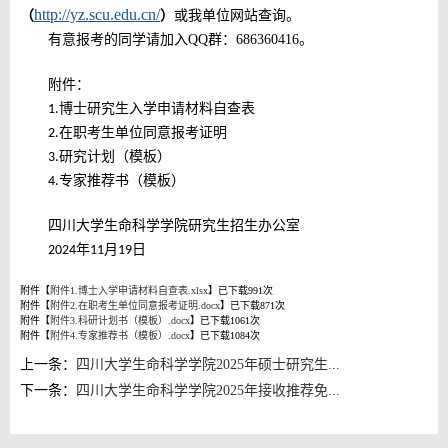
http://yz.scu.edu.cn/
（
）
或我单位网站查询。
有意报考的同学请加入
QQ群：
686360416
。
附件：
博士研究生入学申请材料自查表
1.
在职考生单位同意报考证明
2.
研究计划
（
模板
）
3.
专家推荐书
（
模板
）
4.
四川大学生命科学学院研究生招生办公室
年
月
日
202
4
11
1
9
附件【
附件1.博士入学申请材料自查表.xlsx
】已下载
991
次
附件【
附件2.在职考生单位同意报考证明.docx
】已下载
871
次
附件【
附件3.科研计划书（模板）.docx
】已下载
1061
次
附件【
附件4.专家推荐书（模板）.docx
】已下载
1084
次
上一条：
四川大学生命科学学院2025年硕士研究生...
下一条：
四川大学生命科学学院2025年接收推荐免...