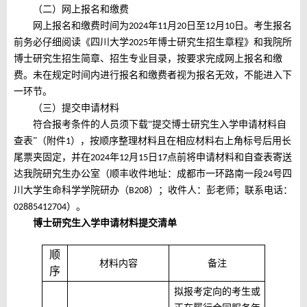
（二）网上报名和缴费
网上报名和缴费时间为
年
月
日至
月
日。考生报名
202
4
11
20
12
10
前务必仔细阅读《四川大学
年博士研究生招生章程》和我院所
202
5
博士研究生招生简章、招生专业目录，按要求完成网上报名和缴
费。未在规定时间内进行报名和缴费者视为报名无效，不能进入下
一环节。
（三）提交申请材料
符合报考条件的人员须下载
“提交博士研究生入学申请材料自
查表”（附件
），按顺序整理材料
且在相应材料右上角标号后用长
1
尾票夹固定
，并在
年
月
日
点前将申请材料和自查表寄送
202
4
12
15
17
达我院研究生办公室（
顺丰收件地址
：
成都市一环路南一段
号
四
24
川大学生命科学学院研办
（
）
；
收件
人：彭老师；联系电话：
B208
）。
02885412704
博士研究生入学申请材料提交清单
顺
材料内容
备注
序
拟报考定向的考生或