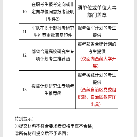
在职考生报考定向或非
须单位或单位人事
10
定向单位同意报考证明
部门盖章
（附件
2）
军队在职干部报考研究
报考强军计划的考生
1
1
生推荐审批表复印件
提供
报考部省合建计划的
部省合建高校研究生专
考生提供
1
2
项计划考生推荐函
（仅面向西藏大学开
展）
报考援藏计划的考生
提供
援藏计划研究生专项考
1
3
（西藏自治区党委组
生推荐函
织部、自治区教育厅
出具
）
特别提示：
①提交材料不符合要求者资格审查不合格；
②所有材料提交后不予退回；