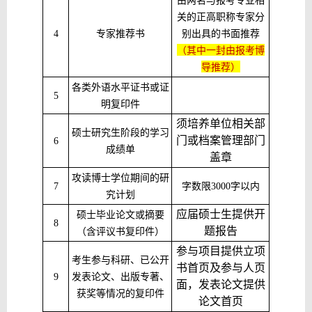
由两名与报考专业相
关的正高职称专家分
4
专家推荐书
别出具的书面推荐
（其中一封
由
报考
博
导
推荐）
各类外语水平证书或证
5
明复印件
须培养单位相关部
硕士研究生阶段的学习
门或档案管理部门
6
成绩单
盖章
攻读博士学位期间的研
7
字数限
3000
字以内
究计划
应届硕士生提供开
硕士毕业论文或摘要
8
题报告
（含评议书复印件）
参与项目提供立项
考生参与科研、已公开
书首页及参与人页
9
发表论文、出版专著、
面，发表论文提供
获奖等情况的复印件
论文首页