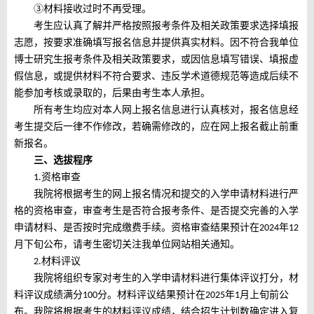
③材料接收过时不再受理。
考生应认真了解并严格按照报考条件及相关政策要求选择填报
志愿，按要求准确填写报名信息并提供真实材料。因不符合我单位
博士研究生报考条件及相关政策要求，或因信息填写错误、填报虚
假信息，或提供材料不符合要求、违反学术道德规范等造成后续不
能参加考核或录取的，后果由考生本人承担。
所有考生均应对本人网上报名信息进行认真核对，报名信息经
考生提交后一律不作修改，若确需修改的，应在网上报名截止前重
新报名。
三、
选拔程序
资格审查
1.
我院将根据考生的网上报名情况和提交的入学申请材料进行严
格的资格审查，审查考生是否符合报考条件、是否提交完善的入学
申请材料、是否按时完成缴费手续。资格审查结果预计在
年
202
4
12
月下旬公布，请考生密切关注我单位网站相关通知。
材料评议
2.
我院将组织专家对考生的入学申请材料进行集体评议打分，材
料评议成绩满分
分。材料评议结果预计在
年
月
上
旬前公
100
202
5
1
布。我院将根据考生的材料评议成绩，结合招生计划数确定进入复