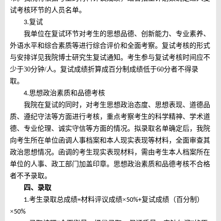
试考核环节的人员名单。
复试
3.
我
单位
在
复试环节对
考生
的
思想品德、创新能力、专业素养、
外语水平和综合素质
等进行综合评价和全面考察
。复试考核的形式
与安排详见我院博士研究生复试通知。
考生
参与
复试
考核
时间
应
不
少
于
30
分钟
/人
。
复试成绩折算成百分制成绩低于
60分者不得录
取。
思想政治素质和品德考核
4.
我院在复试的同时，对考生思想政治态度、思想表现、道德品
质、遵纪守法等方面进行考核，重点考察考生的科学精神、学术道
德、专业伦理、诚实守信等方面的情况。拟录取名单确定后，我院
向考生所在单位函调人事档案和本人现实表现等材料，全面审查其
政治思想情况。函调的考生现实表现材料，需由考生本人档案所在
单位的人事、政工部门加盖印章。思想政治素质和品德考核不合格
者不予录取。
四、
录取
考生录取总成绩
材料评议成绩×
复试成绩（百分制）
1.
=
50%+
×
50%