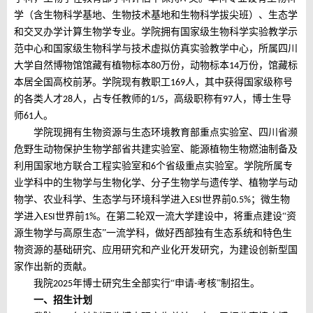
学（含生物科学基地、生物技术基地和生物科学拔尖班）、生态学
和交叉办学计算生物学专业。学院拥有国家级生物科学实验教学示
范中心和国家级生物科学与技术虚拟仿真实验教学中心，所属四川
大学自然博物馆馆藏有植物标本
万份，动物标本
万份，
馆藏标
80
14
本居全国高校前茅。学院现有教职工
人，其中获得国家级称号
169
的各类人才
人，占专任教师的
，高级职称有
人，博士生导
2
8
1/5
97
师
人。
61
学院现拥有生物资源与生态环境教育部重点实验室、四川省濒
危野生动物保护生物学部省共建实验室、能源植物生物燃油制备及
利用国家地方联合工程实验室和
个省级重点实验室。学院所属专
6
业学科中的生物学与生物化学、分子生物学与遗传学、植物学与动
物学、农业科学、生态学与环境科学进入
世界前
；微生物
ESI
0.5%
学进入
世界前
。在第二轮双一流大学建设中，将重点建设“资
ESI
1%
源生物学与高原生态”一流学科，做好西部独有生态系统和特色生
物资源的基础研究、应用研究和产业化开发研究，为建设创新型国
家作出新的贡献。
我院
年博士研究生全部实行
“申请
考核”制招生。
202
5
-
一、
招生计划