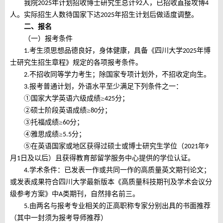
我院
年计划招收博士研究生总计
人，已招收直接攻博
202
5
92
4
人。实际招生人数待国家下达
年招生计划后做适度调整。
202
5
二、
报名
（一）报考条件
考生须思想品德良好，身体健康，具备《四川大学
年博
1.
202
5
士研究生招生章程》规定的各项报考条件。
不招收同等学力考生；除国家专项计划外，不招收定向生。
2.
报考普通计划，外语水平至少满足下列条件之一：
3.
①国家大学英语六级成绩≥
分；
425
②硕士阶段英语成绩≥
分；
80
③托福成绩≥
分；
60
④雅思成绩≥
分；
5.5
⑤在英语国家或地区获得过硕士或博士研究生学位（
年
202
1
9
月
日及以后）且获得教育部留学服务中心提供的学位认证。
1
学术条件：已发表一作或共同一作的高质量英文期刊论文；
4.
或发表成果符合四川大学最新版本《高质量科技期刊及学术会议分
级参考方案》中
类期刊，自然排名前三。
A
由两名与报考专业相关的正高职称专家分别出具的书面推荐
5.
（其中一封须为报考导师推荐）