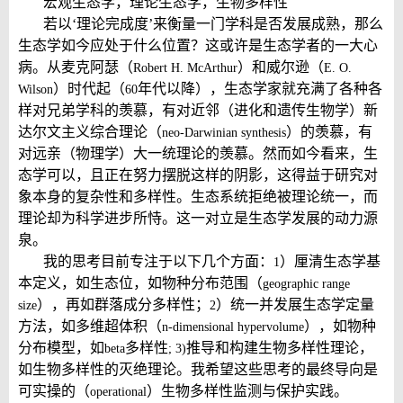
宏观生态学，理论生态学，生物多样性
若以‘理论完成度’来衡量一门学科是否发展成熟，那么
生态学如今应处于什么位置？这或许是生态学者的一大心
病。从麦克阿瑟（
）和威尔逊（
Robert H. McArthur
E. O.
）时代起（
年代以降）
，生态学家就充满了各种各
Wilson
60
样对兄弟学科的羡慕，有对近邻（进化和遗传生物学）新
达尔文主义综合理论（
）的羡慕，有
neo-Darwinian synthesis
对远亲（物理学）大一统理论的羡慕。然而如今看来，生
态学可以，且正在努力摆脱这样的阴影，这得益于研究对
象本身的复杂性和多样性。生态系统拒绝被理论统一，而
理论却为科学进步所恃。这一对立是生态学发展的动力源
泉。
我的思考目前专注于以下几个方面：
）厘清生态学基
1
本定义，如生态位，如物种分布范围（
geographic range
），再如群落成分多样性；
）统一并发展生态学定量
size
2
方法，如多维超体积（
），如物种
n-dimensional hypervolume
分布模型，如
多样性
推导和构建生物多样性理论，
beta
; 3)
如生物多样性的灭绝理论。我希望这些思考的最终导向是
可实操的（
）生物多样性监测与保护实践。
operational