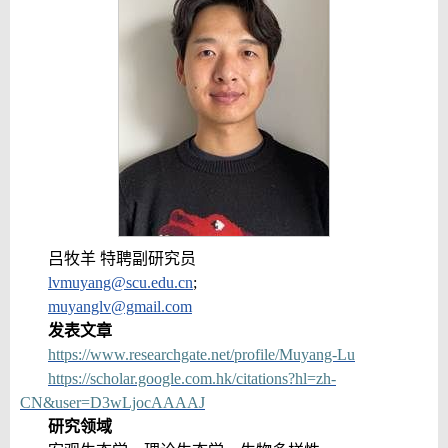
吕牧羊 特聘副研究员
lvmuyang@scu.edu.cn
;
muyanglv@gmail.com
发表文章
https://www.researchgate.net/profile/Muyang-Lu
https://scholar.google.com.hk/citations?hl=zh-
CN&user=D3wLjocAAAAJ
研究领域