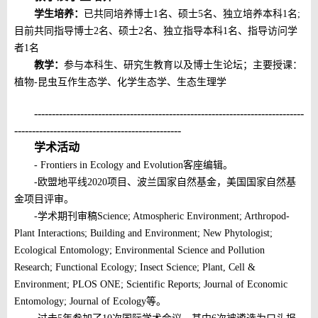
学生培养：
已共同培养博士
1
名、硕士
5
名、独立培养本科
1
名
;
目前共同指导博士
2
名、硕士
2
名、独立指导本科
1
名、指导访问学
者
1
名
教学：
参与本科生、研究生教育以及博士生论坛；主要授课：
植物
-
昆虫互作生态学、化学生态学、生态生理学
----------------------------------------------------------------------------
-----------------------------------------------
学术活动
- Frontiers in Ecology and Evolution
客座编辑。
-
欧盟地平线
2020
项目、波兰国家自然基金，美国国家自然基
金
项目评审。
-
学术期刊
审稿
Science
; Atmospheric Environment; Arthropod-
Plant Interactions; Building and Environment; New Phytologist;
Ecological Entomology; Environmental Science and Pollution
Research; Functional Ecology; Insect Science; Plant, Cell &
Environment; PLOS ONE; Scientific Reports; Journal of Economic
Entomology; Journal of Ecology
等。