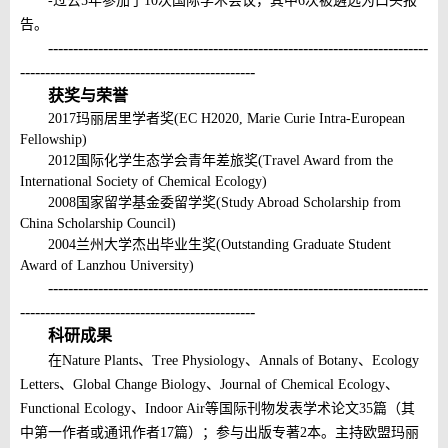
-
过去
5
年参加了
10
次国际学术会议，其中
6
次被遴选为口头报
告。
----------------------------------------------------------------------------
-----------------------------------------------
获奖与荣誉
2017
玛丽居里学者奖
(EC H2020, Marie Curie Intra-European
Fellowship)
2012
国际化学生态学会青年差旅奖
(Travel Award from the
International Society of Chemical Ecology)
2008
国家留学基金委留学奖
(Study Abroad Scholarship from
China Scholarship Council)
2004
兰州大学杰出毕业生奖
(Outstanding Graduate Student
Award of Lanzhou University)
----------------------------------------------------------------------------
-----------------------------------------------
科研成果
在
Nature Plants
、
Tree Physiology
、
Annals of Botany
、
Ecology
Letters
、
Global Change Biology
、
Journal of Chemical Ecology
、
Functional Ecology
、
Indoor Air
等国际刊物发表学术论文
3
5
篇（其
中第一作者或通讯作者
1
7
篇）；参与出版专著
2
本。主持欧盟玛丽