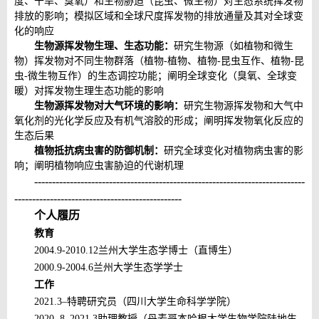
度、干旱、臭氧）和生物胁迫（昆虫、微生物）对
生态系统
挥发物
排放
的影响；模拟区域和全球尺度挥发物的
排放通量及其对全球变
化的响应
生物源
挥发物生理、生态功能：
研究
生物源（如植物和微生
物）
挥发物对不同生物群落（植物
-
植物、植物
-
昆虫互作、植物
-
昆
虫
-
微生物
互作）的生态调控功能；阐明全球变化（臭氧、全球变
暖）对挥发物生理生态功能的影响
生物源
挥发物对大气环境的影响：
研究
生物源
挥发物和大气中
氧化剂的光化学反应及有机气溶胶的形成；阐明挥发物氧化反应的
生态后果
植物抵抗病虫害的防御机制：
研究全球变化对植物病虫害的影
响；阐明植物响应虫害胁迫的代谢机理
----------------------------------------------------------------------------
-----------------------------------------------
个人履历
教
育
2004.9-2010.12
兰州大学
生态学
博士（直博生）
2000.9-2004.6
兰州大学
生态学
学士
工
作
20
21
.
3
–
特聘研究员
（
四川大学生命科学学院
）
20
20
. 8–
2021.3
助理教授
（丹麦哥本哈根大学生物学院陆地生