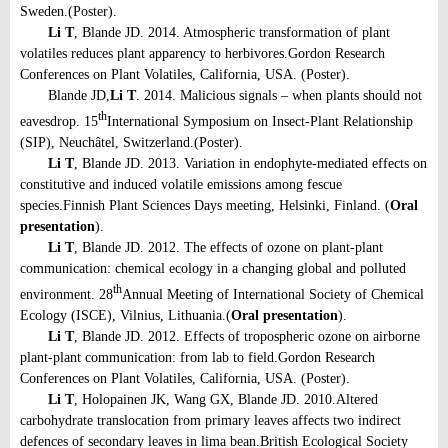
Sweden.
(Poster).
Li T
, Blande JD. 2014. Atmospheric transformation of plant
volatiles reduces plant apparency to herbivores.
Gordon Research
Conferences on Plant Volatiles, California, USA. (Poster).
Blande JD,
Li T
. 2014. Malicious signals – when plants should not
th
eavesdrop. 15
International Symposium on Insect-Plant Relationship
(SIP), Neuchâtel, Switzerland.
(Poster).
Li T
, Blande JD. 2013. Variation in endophyte-mediated effects on
constitutive and induced volatile emissions among fescue
species.
Finnish Plant Sciences Days meeting, Helsinki, Finland. (
Oral
presentation
).
Li T
, Blande JD. 2012. The effects of ozone on plant-plant
communication: chemical ecology in a changing global and polluted
th
environment. 28
Annual Meeting of International Society of Chemical
Ecology (ISCE), Vilnius, Lithuania.
(
Oral presentation
).
Li T
, Blande JD. 2012. Effects of tropospheric ozone on airborne
plant-plant communication: from lab to field.
Gordon Research
Conferences on Plant Volatiles, California, USA. (Poster).
Li T
, Holopainen JK, Wang GX, Blande JD. 2010.
Altered
carbohydrate translocation from primary leaves affects two indirect
defences of secondary leaves in lima bean.
British Ecological Society