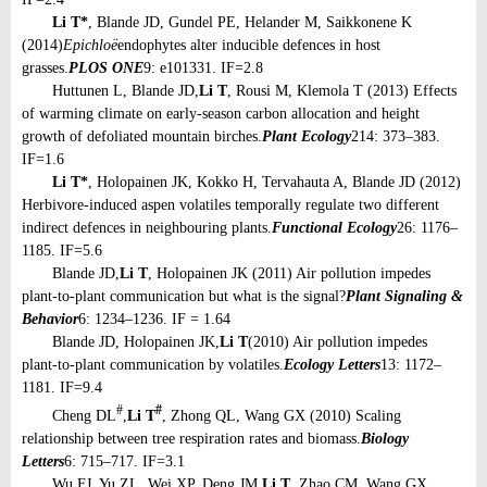
Li T*
, Blande JD, Gundel PE, Helander M, Saikkonene K
(2014)
Epichloë
endophytes alter inducible defences in host
grasses.
PLOS ONE
9: e101331. IF=2.8
Huttunen L, Blande JD,
Li T
, Rousi M, Klemola T (2013) Effects
of warming climate on early-season carbon allocation and height
growth of defoliated mountain birches.
Plant Ecology
214: 373–383.
IF=1.6
Li T*
, Holopainen JK, Kokko H, Tervahauta A, Blande JD (2012)
Herbivore-induced aspen volatiles temporally regulate two different
indirect defences in neighbouring plants.
Functional Ecology
26: 1176–
1185. IF=5.6
Blande JD,
Li T
, Holopainen JK (2011) Air pollution impedes
plant-to-plant communication but what is the signal?
Plant Signaling &
Behavior
6: 1234–1236. IF = 1.64
Blande JD, Holopainen JK,
Li T
(2010) Air pollution impedes
plant-to-plant communication by volatiles.
Ecology Letters
13: 1172–
1181. IF=9.4
#
#
Cheng DL
,
Li T
, Zhong QL, Wang GX (2010) Scaling
relationship between tree respiration rates and biomass.
Biology
Letters
6: 715–717. IF=3.1
Wu FJ, Yu ZL, Wei XP, Deng JM,
Li T
, Zhao CM, Wang GX