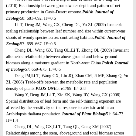
(2010) Relationship between groundwater depth and pattern of net
primary production in Oasis-Desert ecotone.
Polish Journal of
Ecology
58: 681–692. IF=0.6
Li T
, Deng JM, Wang GX, Cheng DL, Yu ZL (2009) Isometric
scaling relationship between leaf number and size within current-year
shoots of woody species across contrasting habitats
.
Polish Journal of
Ecology
57: 659–667. IF=0.5
Cheng DL, Wang GX, Tang QL,
Li T
, Zhong QL (2009) Invariant
allometric relationship between above-ground and below-ground
biomass along a moisture gradient in North-west China.
Polish Journal
of Ecology
57: 669–675. IF=0.6
Deng JM,
Li T
, Wang GX, Liu JQ, Zhao CM, Ji MF, Zhang Q, Yu
ZL (2008) Trade-offs between the metabolic rate and population
density of plants.
PLOS ONE
3: e1799. IF=2.8
Wang Y, Deng JM,
Li T
, Xie ZK, Wang RY, Wang GX (2008)
Spatial distribution of leaf form and the self-thinning exponent are
affected by the sensitivity of the response to abscisic acid in an
Arabidopsis thaliana population.
Journal of Plant Biology
51: 64–73.
IF=1.4
Cheng DL, Wang GX,
Li T
, Tang QL, Gong XM (2007)
Relationships among the stem, aboveground and total biomass across