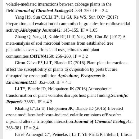
volatile-mediated interactions between cabbage plants in the
field.
Journal of Chemical Ecology
43: 339–350. IF = 2.4
Yang HS, Sun CX,
Li T*
, Li GJ, Ke WS, Sun QX* (2017)
Preparation and evaluation of camptothecin granules for molluscacidal
activity.
Allelopathy Journal
42: 145–155. IF = 1.05
Zhang Q, Yang JJ, Koide RT,
Li T
, Yang HS, Chu JM (2017) A
meta-analysis of soil microbial biomass from established tree
plantations over various land uses, climates and plant
communities.
CATENA
150: 256–260. IF = 3.2
Giron-Calva P*,
Li T
, Blande JD (2016) Plant-plant interactions
affect the susceptibility of plants to oviposition by pests but are
disrupted by ozone pollution.
Agriculture, Ecosystems &
Environment
233: 352–360. IF = 4.1
Li T*
, Blande JD, Holopainen JK (2016) Atmospheric
transformation of plant volatiles disrupts host plant finding.
Scientific
Reports
6: 33851. IF = 4.2
Khaling E*,
Li T
, Holopainen JK, Blande JD (2016) Elevated
ozone modulates herbivore-induced volatile emissions of
Brassica
nigra
and alters a tritrophic interaction.
Journal of Chemical Ecology
42:
368–381. IF = 2.4
Farré-Armengol G*, Peñuelas J,
Li T
, Yli-Pirilä P, Filella I, Llusia