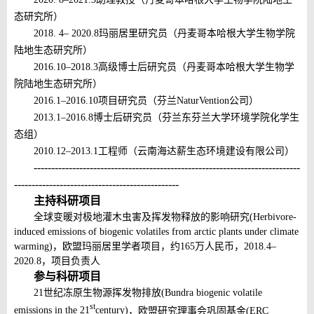
态研究所）
2018. 4– 2020.8
玛丽居里研究员（丹麦哥本哈根大学生物学院
陆地生态研究所）
2016.10–2018.3
高级博士后研究员（丹麦哥本哈根大学生物学
院陆地生态研究所）
2016.1–2016.10
项目研究员（芬兰
NaturVention
公司）
2013.1–2016.8
博士后研究员（芬兰东芬兰大学环境学院化学生
态组）
2010.12–2013.1
工程师
（云南海达薪生态环境建设有限公司
）
----------------------------------------------------------------------------
-----------------------------------------------
主持科研项目
全球变暖对极地灌木虫害及挥发物释放的影响研究
(Herbivore-
induced emissions of biogenic volatiles from arctic plants under climate
warming)
，欧盟玛丽居里学者项目，约
165
万人民币，
2018.4–
2020.8
，项目负责人
参与科研项目
21
世纪冻原生物源挥发物排放
(Bundra biogenic volatile
st
emissions in the 21
century)
，欧盟研究理事会巩固基金
(ERC