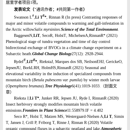
居里学者项目
1
项。
发表论文（
通讯作者；
共同第一作者
）
*
#
#
#
Swanson L
,
Li T
*
, Rinnan R (In press) Contrasting responses of
major and minor volatile compounds to warming and gall-infestation in
the Arctic willow
Salix myrsinites
.
Science of the Total Environment
.
Baggesen
N
,
Li
T
, Seco
R
, Holst
T
, Michelsen
A,
Rinnan
R* (
2021
)
Phenological stage of tundra vegetation and time of day control
bidirectional exchange of BVOCs in a climate change experiment on a
Subarctic heath.
Global Change Biology
27(12): 2928-2944
.
#
#
Ryde
I
,
Li
T
*
, Rieksta
J
, Marques dos S
B
, Neilson
EHJ
, Gericke
O
,
Jepsen
JU
, Bork
LRH
, Holm
HS
,
Rinnan
R (
2021
) Seasonal and
elevational variability in the induction of specialized compounds from
mountain birch (
Betula pubescens var. pumila
) by winter moth larvae
(
Operophtera brumata
).
Tree Physiology
6(41)
:
1019-1033
.
（封面文
章）
Rieksta J,
Li T*
, Junker RR, Jepsen JU, Ryde I, Rinnan
R (2020)
Insect herbivory strongly modifies mountain birch volatile
emissions.
Frontiers in Plant Science
11:558979.
IF = 4.402
Seco R
*
, Holst T, Matzen MS, Westergaard-Nielsen A,
Li T
, Simin
T, Jansen J, Crill P, Friborg T, Rinne J, Rinnan R (2020) Volatile
organic compound fluxes in a subarctic peatland and lake.
Atmospheric