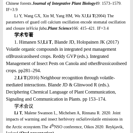
Chinese forests.
Journal of Integrative Plant Biology
49: 1573–1579.
IF=3.9
Li Y, Wang GX, Xin M, Yang HM, Wu XJ,
Li T
(2004) The
parameters of guard cell calcium oscillation encode stomatal oscillation
and closure in
Vicia faba
.
Plant Science
166: 415–421. IF=3.4
学术专著
1. Himanen SJ,
Li T
, Blande JD, Holopainen JK (2017)
Volatile organic compounds in integrated pest management
of
Brassica
oilseed crops. Reddy GVP (eds.). Integrated
Management of Insect Pests on Canola and other
Brassica
oilseed
crops. pp281–294.
2.
Li T
(2016) Neighbour recognition through volatile-
mediated interactions. Blande JD & Glinwood R (eds.).
Deciphering Chemical Language of Plant Communication,
Signaling and Communication in Plants. pp 153–174.
学术
会议
Li T
, Malene Swanson L, Michelsen A, Rinnana R. 2020. Joint
impacts of warming and insect herbivory on
Salix
volatile emissions in
th
the Arctic ecosystem.
The 4
NSO conference, Oikos 2020. Reykjavik,