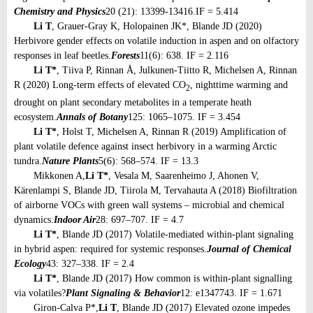
Chemistry and Physics
20 (21): 13399-13416.
IF = 5.414
Li T
, Grauer-Gray K, Holopainen JK*, Blande JD (2020)
Herbivore gender effects on volatile induction in aspen and on olfactory
responses in leaf beetles.
Forests
11(6): 638. IF = 2.116
Li T*
, Tiiva P, Rinnan Å, Julkunen-Tiitto R, Michelsen A, Rinnan
R (2020) Long-term effects of elevated CO
, nighttime warming and
2
drought on plant secondary metabolites in a temperate heath
ecosystem.
Annals of Botany
125: 1065–1075. IF = 3.454
Li T*
, Holst T, Michelsen A, Rinnan R (2019) Amplification of
plant volatile defence against insect herbivory in a warming Arctic
tundra.
Nature Plants
5(6): 568–574. IF = 13.3
Mikkonen A,
Li T*
, Vesala M, Saarenheimo J, Ahonen V,
Kärenlampi S, Blande JD, Tiirola M, Tervahauta A (2018) Biofiltration
of airborne VOCs with green wall systems – microbial and chemical
dynamics.
Indoor Air
28: 697–707. IF = 4.7
Li T*
, Blande JD (2017) Volatile-mediated within-plant signaling
in hybrid aspen: required for systemic responses.
Journal of Chemical
Ecology
43: 327–338. IF = 2.4
Li T*
, Blande JD (2017) How common is within-plant signalling
via volatiles?
Plant Signaling & Behavior
12: e1347743. IF = 1.671
Giron-Calva P*,
Li T
, Blande JD (2017) Elevated ozone impedes