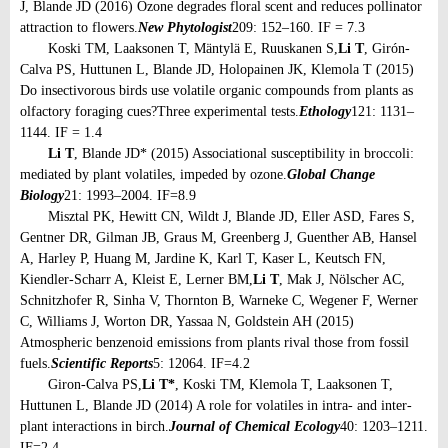
J, Blande JD (2016) Ozone degrades floral scent and reduces pollinator
attraction to flowers.
New Phytologist
209: 152–160. IF = 7.3
Koski TM, Laaksonen T, Mäntylä E, Ruuskanen S,
Li T
, Girón-
Calva PS, Huttunen L, Blande JD, Holopainen JK, Klemola T (2015)
Do insectivorous birds use volatile organic compounds from plants as
olfactory foraging cues?
Three experimental tests.
Ethology
121: 1131–
1144. IF = 1.4
Li T
, Blande JD* (2015) Associational susceptibility in broccoli:
mediated by plant volatiles, impeded by ozone.
Global Change
Biology
21: 1993–2004. IF=8.9
Misztal PK, Hewitt CN, Wildt J, Blande JD, Eller ASD, Fares S,
Gentner DR, Gilman JB, Graus M, Greenberg J, Guenther AB, Hansel
A, Harley P, Huang M, Jardine K, Karl T, Kaser L, Keutsch FN,
Kiendler-Scharr A, Kleist E, Lerner BM,
Li T
, Mak J, Nölscher AC,
Schnitzhofer R, Sinha V, Thornton B, Warneke C, Wegener F, Werner
C, Williams J, Worton DR, Yassaa N, Goldstein AH (2015)
Atmospheric benzenoid emissions from plants rival those from fossil
fuels.
Scientific Reports
5: 12064. IF=4.2
Giron-Calva PS,
Li T*
, Koski TM, Klemola T, Laaksonen T,
Huttunen L, Blande JD (2014) A role for volatiles in intra- and inter-
plant interactions in birch.
Journal of Chemical Ecology
40: 1203–1211.
IF=2.4