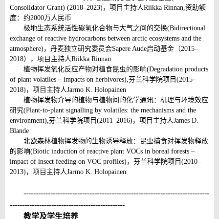
Consolidator Grant) (2018–2023)
，项目主持人
Riikka Rinnan,
资助额
度：约
2000
万人民币
极地生态系统活性碳氢化合物与大气之间的交换
(Bidirectional
exchange of reactive hydrocarbons between arctic ecosystems and the
atmosphere)
，丹麦独立研究委员会
Sapere Aude
启动基金
（
2015–
2018
），项目主持人
Riikka Rinnan
植物挥发氧化反应产物对植食昆虫的影响
(Degradation products
of plant volatiles – impacts on herbivores),
芬兰科学院项目
(2015–
2018)
，项目主持人
Jarmo K. Holopainen
植物挥发物介导的植物与植物间的化学通讯：机理与环境效应
研究
(Plant-to-plant signalling by volatiles: the mechanisms and the
environment),
芬兰科学院项目
(2011–2016)
，项目主持人
James D.
Blande
北欧森林植物挥发物的生物诱导释放：昆虫捕食对挥发物释放
的影响
(Biotic induction of reactive plant VOCs in boreal forests –
impact of insect feeding on VOC profiles)
，芬兰科学院项目
(2010–
2013)
，项目主持人
Jarmo K. Holopainen
----------------------------------------------------------------------------
-----------------------------------------------
教学及学生培养