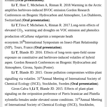
Iceland.
(Oral presentation).
Li T
, Host T, Michelsen A, Rinnan R. 2018.
Warming in the Arctic
amplifies herbivore-induced BVOC emission.
Gordon Research
Conferences on Biogenic Hydrocarbon and Atmosphere, Les Diablerets,
Switzerland.
(
Oral presentation
).
Li T
,
Tiiva P, Michelsen A, Rinnan R. 2017.
Long-term effects of
elevated CO
, warming and droughts on VOC emission and phenolics
2
production of
Calluna vulgaris
in a temperate heath
th
ecosystem.
16
International Symposium on Insect-Plant Relationship
(SIP), Tours, France.
(
Oral presentation
).
Li T
, Blande JD. 2016. Effects of long-term open-field ozone
exposure on constitutive and herbivore-induced volatiles of hybrid
aspen. Gordon Research Conferences on Biogenic Hydrocarbon and
Atmosphere, Girona, Spain.
(Poster).
Li T
, Blande JD. 2015. Ozone pollution compromises within-plant
st
signalling via volatiles. 31
Annual Meeting of International Society of
Chemical Ecology (ISCE), Stockholm, Sweden.
(
Oral presentation
).
Giron-Calva S,
Li T
, Blande JD. 2015. Effects of plant-plant
signaling on the oviposition preference of Pieris brassicae and Plutella
st
xylostella females under elevated ozone conditions. 31
Annual Meeting
of International Society of Chemical Ecology (ISCE), Stockholm,