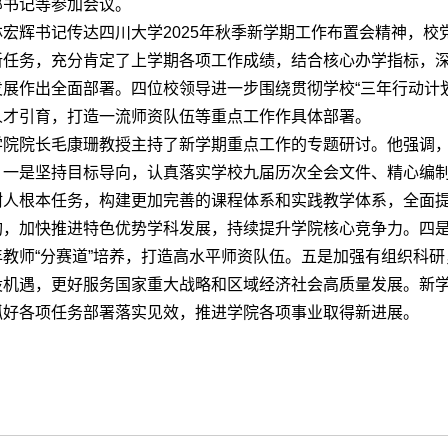
部书记等参加会议。
林宏辉书记传达四川大学2025年秋季新学期工作布置会精神，
新任务，充分肯定了上学期各项工作成绩，结合核心办学指标，
发展作出全面部署。四位校领导进一步围绕贯彻学校“三年行动计划
人才引育，打造一流师资队伍等重点工作作具体部署。
学院院长毛康珊教授主持了新学期重点工作的专题研讨。他强调
。一是坚持目标导向，认真落实学校九届历次全会文件、精心编
树人根本任务，构建更加完善的课程体系和实践教学体系，全面
构，加快推进特色优势学科发展，持续提升学院核心竞争力。四
年教师“分赛道”培养，打造高水平师资队伍。五是加强有组织科研
设机遇，更好服务国家重大战略和区域经济社会高质量发展。新
抓好各项任务部署落实见效，推进学院各项事业取得新进展。