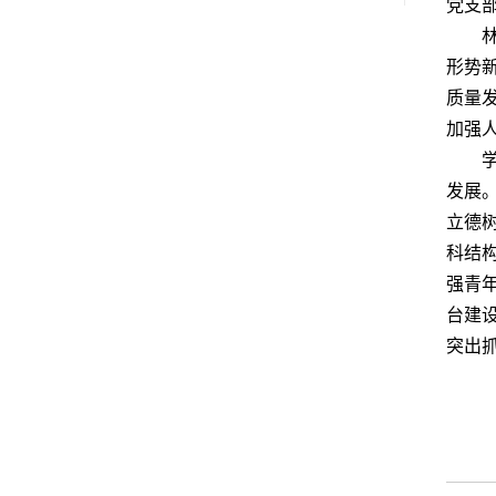
党支
形势
质量
加强
发展
立德
科结
强青
台建
突出