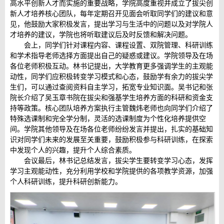
高水平创新人才而实施的重要战略，学院高度重视并成立了拔尖创
新人才培养核心团队，每年定期召开见面会听取同学们的建议和意
见，他鼓励大家积极发言，提出学习与生活中的问题以及对学院人
才培养的建议，学院也将听取建议后及时反馈和解决问题。
会上，同学们针对课程内容、课程设置、双院管理、科研训练
和学术指导老师选择方面提出自己的疑惑或建议。学院领导及在场
各位老师积极互动。林书记提出，大学教育更多强调学生的主观能
动性，同学们应积极转变学习模式和心态，鼓励学有余力的拔尖学
生们，可以通过查阅资料自主学习，拓宽专业知识面。吴书记和张
院长介绍了吴玉章书院在拔尖和强基学生培养方面的科研和资金支
持等政策。核心团队培养方案执行主管魏炜老师也向同学们介绍了
特殊选课制和完全学分制，灵活的选课制度为个性化培养提供空
间。学院其他领导及在场各位老师纷纷发言并提出，扎实的基础知
识对同学们未来的发展至关重要，鼓励积极参与科研训练，在探索
中发现个人的兴趣，提升个人综合素质。
会议最后，林书记总结发言，拔尖学生要转变学习心态，发挥
学习主观能动性，充分利用学校和学院提供的各项教学资源，加强
个人科研训练，提升科研创新能力。