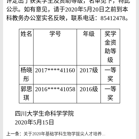
评定出了获奖学生及资助等级，名单见下，特此
公示。如有意见，请于
2020
年
5
月
20
日之前到本
科教务办公室实名反映，联系电话：
85412478
。
姓名
学号
年级
奖学
金资
助等
级
杨晓
2017****41160
2017
级
一等
彤
奖
郭思
2016****41058
2016
级
一等
琪
奖
四川大学生命科学学院
2020
年
5
月
15
日
上一条：
关于2020年基础学科生物学拔尖人才培养...