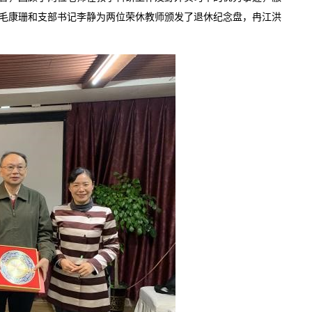
毛康珊和支部书记李静为两位荣休教师颁发了退休纪念盘，冉江洪