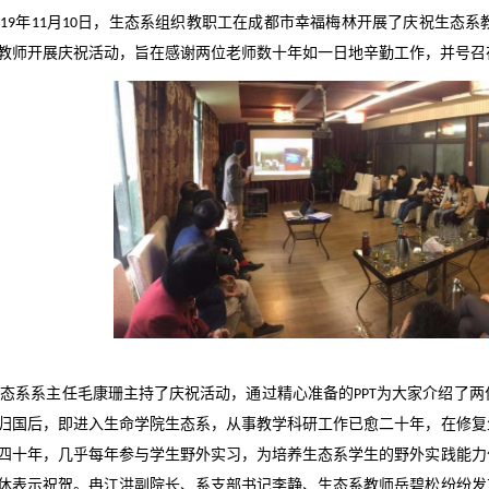
019
年
11
月
10
日，生态系组织教职工在成都市幸福梅林开展了庆祝生态系
教师开展庆祝活动，旨在感谢两位老师数十年如一日地辛勤工作，并号召
生态系系主任毛康珊主持了庆祝活动，通过精心准备的
PPT
为大家介绍了两
归国后，即进入生命学院生态系，从事教学科研工作已愈二十年，在修复
四十年，几乎每年参与学生野外实习，为培养生态系学生的野外实践能力
休表示祝贺。冉江洪副院长、系支部书记李静、生态系教师岳碧松纷纷发