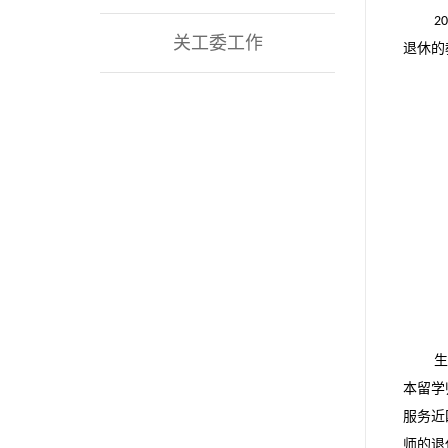
2
关工委工作
退休的
本留学
服务近
师的退